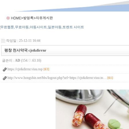
작성일 : 25-12-11 16:44
평창 천사약국 cjstkdirrnr
글쓴이 :
AD
(154.♡.63.10)
https://cjstkdirrnr.viuu.top
[63]
http://www.hongshin.net/bbs/logout.php?url=https://cjstkdirrnr.viuu.to…
[61]