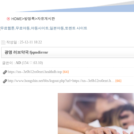
작성일 : 25-12-11 18:22
광명 러브약국 fjqmdirrnr
글쓴이 :
AD
(154.♡.63.10)
https://xn--3e0b12ro0ezri.healthdb.top
[64]
http://www.hongshin.net/bbs/logout.php?url=https://xn--3e0b12ro0ezri.h…
[66]