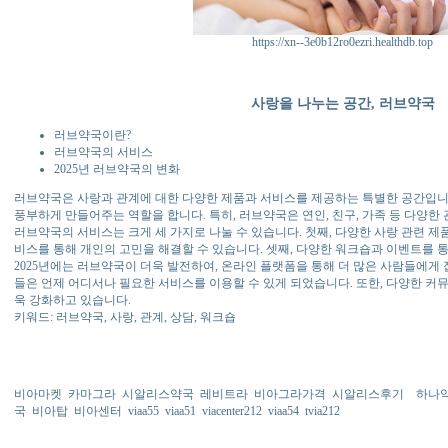
https://xn--3e0b12ro0ezri.healthdb.top
사랑을 나누는 공간, 러브약국
러브약국이란?
러브약국의 서비스
2025년 러브약국의 변화
러브약국은 사랑과 관계에 대한 다양한 제품과 서비스를 제공하는 특별한 공간입니
풍부하게 만들어주는 역할을 합니다. 특히, 러브약국은 연인, 친구, 가족 등 다양한
러브약국의 서비스는 크게 세 가지로 나눌 수 있습니다. 첫째, 다양한 사랑 관련 제
비스를 통해 개인의 고민을 해결할 수 있습니다. 셋째, 다양한 워크숍과 이벤트를 
2025년에는 러브약국이 더욱 발전하여, 온라인 플랫폼을 통해 더 많은 사람들에게 
들은 언제 어디서나 필요한 서비스를 이용할 수 있게 되었습니다. 또한, 다양한 커
욱 강화하고 있습니다.
키워드: 러브약국, 사랑, 관계, 상담, 워크숍
비아마켓
카마그라
시알리스약국
레비트라
비아그라가격
시알리스후기
하나
국
비아탑
비아센터
viaa55
viaa51
viacenter212
viaa54
tvia212