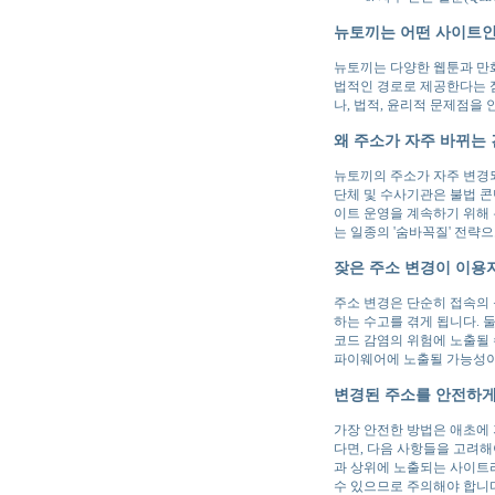
뉴토끼는 어떤 사이트
뉴토끼는 다양한 웹툰과 만
법적인 경로로 제공한다는 점
나, 법적, 윤리적 문제점을
왜 주소가 자주 바뀌는
뉴토끼의 주소가 자주 변경되
단체 및 수사기관은 불법 
이트 운영을 계속하기 위해
는 일종의 '숨바꼭질' 전략으
잦은 주소 변경이 이용
주소 변경은 단순히 접속의 
하는 수고를 겪게 됩니다. 
코드 감염의 위험에 노출될 
파이웨어에 노출될 가능성이
변경된 주소를 안전하게
가장 안전한 방법은 애초에 
다면, 다음 사항들을 고려해야
과 상위에 노출되는 사이트라
수 있으므로 주의해야 합니다