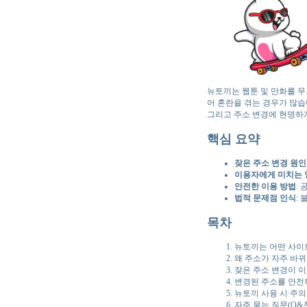
뉴토끼는 웹툰 및 만화를 
어 혼란을 겪는 경우가 많습
그리고 주소 변경에 현명하
핵심 요약
잦은 주소 변경 원인
이용자에게 미치는 
안전한 이용 방법
:
법적 문제점 인식
:
목차
뉴토끼는 어떤 사이
왜 주소가 자주 바뀌
잦은 주소 변경이 
변경된 주소를 안전
뉴토끼 사용 시 주의
자주 묻는 질문(Q&A