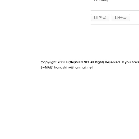
야동 사이트