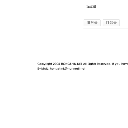
1m25fl
야동 사이트