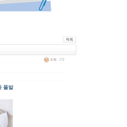
조회 : 172
따 풀발