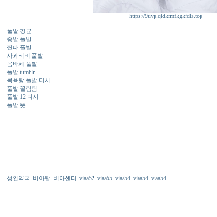
https://9uyp.qldkrmfkgkfdls.top
풀발 평균
중발 풀발
찐따 풀발
사과티비 풀발
음바페 풀발
풀발 tumblr
목욕탕 풀발 디시
풀발 꼴림팀
풀발 12 디시
풀발 뜻
성인약국
비아탑
비아센터
viaa52
viaa55
viaa54
viaa54
viaa54