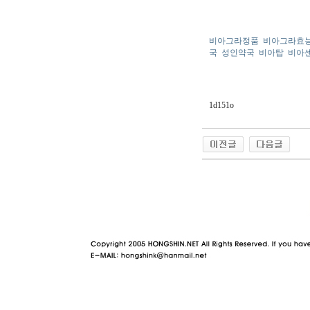
비아그라정품
비아그라효
국
성인약국
비아탑
비아
1d151o
야동 사이트