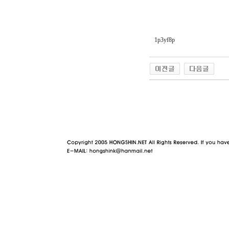
1p3yf8p
야동 사이트