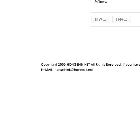
5v3mxw
야동 사이트