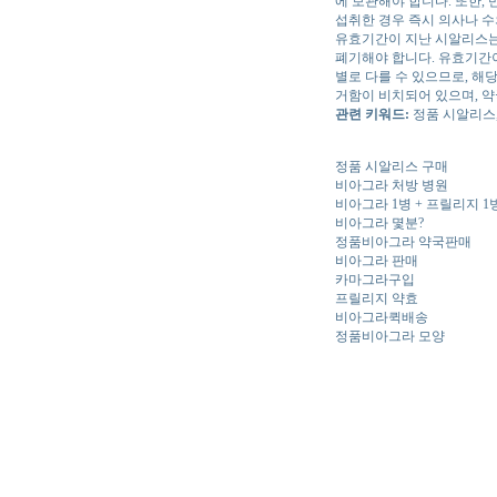
에 보관해야 합니다. 또한
섭취한 경우 즉시 의사나 
유효기간이 지난 시알리스는
폐기해야 합니다. 유효기간이
별로 다를 수 있으므로, 해
거함이 비치되어 있으며, 약
관련 키워드:
정품 시알리스,
정품 시알리스 구매
비아그라 처방 병원
비아그라 1병 + 프릴리지 1
비아그라 몇분?
정품비아그라 약국판매
비아그라 판매
카마그라구입
프릴리지 약효
비아그라퀵배송
정품비아그라 모양