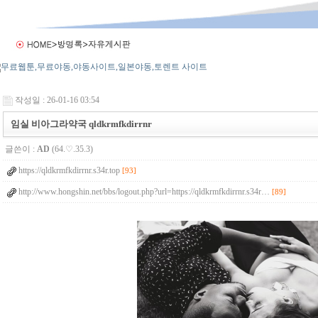
작성일 : 26-01-16 03:54
임실 비아그라약국 qldkrmfkdirrnr
글쓴이 :
AD
(64.♡.35.3)
https://qldkrmfkdirrnr.s34r.top
[93]
http://www.hongshin.net/bbs/logout.php?url=https://qldkrmfkdirrnr.s34r…
[89]