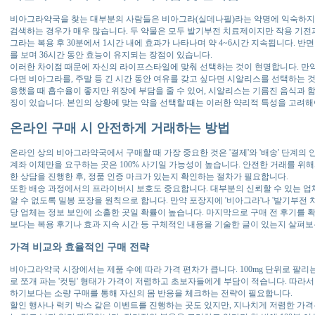
비아그라약국을 찾는 대부분의 사람들은 비아그라(실데나필)라는 약명에 익숙하지
검색하는 경우가 매우 많습니다. 두 약물은 모두 발기부전 치료제이지만 작용 기전과
그라는 복용 후 30분에서 1시간 내에 효과가 나타나며 약 4~6시간 지속됩니다. 반
를 보며 36시간 동안 효능이 유지되는 장점이 있습니다.
이러한 차이점 때문에 자신의 라이프스타일에 맞춰 선택하는 것이 현명합니다. 만
다면 비아그라를, 주말 등 긴 시간 동안 여유를 갖고 싶다면 시알리스를 선택하는 것
용했을 때 흡수율이 좋지만 위장에 부담을 줄 수 있어, 시알리스는 기름진 음식과 
징이 있습니다. 본인의 상황에 맞는 약을 선택할 때는 이러한 약리적 특성을 고려해
온라인 구매 시 안전하게 거래하는 방법
온라인 상의 비아그라약국에서 구매할 때 가장 중요한 것은 '결제'와 '배송' 단계의
계좌 이체만을 요구하는 곳은 100% 사기일 가능성이 높습니다. 안전한 거래를 위
한 상담을 진행한 후, 정품 인증 마크가 있는지 확인하는 절차가 필요합니다.
또한 배송 과정에서의 프라이버시 보호도 중요합니다. 대부분의 신뢰할 수 있는 
알 수 없도록 밀봉 포장을 원칙으로 합니다. 만약 포장지에 '비아그라'나 '발기부전
당 업체는 정보 보안에 소홀한 곳일 확률이 높습니다. 마지막으로 구매 전 후기를 
보다는 복용 후기나 효과 지속 시간 등 구체적인 내용을 기술한 글이 있는지 살펴보
가격 비교와 효율적인 구매 전략
비아그라약국 시장에서는 제품 수에 따라 가격 편차가 큽니다. 100mg 단위로 팔리는 
로 쪼개 파는 '컷팅' 형태가 가격이 저렴하고 초보자들에게 부담이 적습니다. 따라
하기보다는 소량 구매를 통해 자신의 몸 반응을 체크하는 전략이 필요합니다.
할인 행사나 럭키 박스 같은 이벤트를 진행하는 곳도 있지만, 지나치게 저렴한 가격