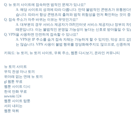
Q: 뉴 토끼 사이트에 접속하면 법적인 문제가 있나요?
A: 해당 사이트의 성격에 따라 다릅니다. 만약 불법적인 콘텐츠가 유통된다
습니다. 따라서 항상 콘텐츠의 출처와 법적 위험성을 먼저 확인하는 것이 
Q: 접속 주소가 자주 바뀌는 이유는 무엇인가요?
A: 대부분의 경우 서비스 제공자가 ISP(인터넷 서비스 제공자)나 정부의 
때문입니다. 이는 불법적인 운영일 가능성이 높다는 신호로 받아들일 수 있
Q: VPN을 사용하면 안전하게 접속할 수 있나요?
A: VPN은 IP 주소를 숨겨 접속 자체는 가능하게 할 수 있지만, 악성 코
는 않습니다. VPN 사용이 불법 행위를 정당화해주지도 않으므로, 신중하게
키워드: 뉴 토끼, 뉴 토끼 사이트, 우회 주소, 웹툰 다시보기, 온라인 커뮤니티
뉴 토끼 사이트
무직 전생 마나 토끼
위아래 없는 연애 뉴 토끼
gl 웹툰 무료
웹툰 사이트 디시
한국 만화 무료
newtoki 124
웹툰 사이트 탑툰
서리 내리는
웹툰 먹튀