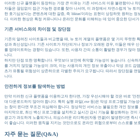
이러한 신규 플랫폼이 등장하는 가장 큰 이유는 기존 서비스의 이용 불편함이나 차
자들은 끊임없이 접근 가능한 경로를 찾아 나서며, 이 과정에서 자연스럽게 '뉴 토끼
한 호기심보다는 콘텐츠에 대한 갈증, 즉 'dıktan'이라는 표현이 상징하듯 원하는
다. 이러한 현상은 특정 커뮤니티나 온라인 문화를 이해하는 데 있어 중요한 단서가
기존 서비스와의 차이점 및 장단점
기존의 알려진 사이트들과 비교했을 때, 뉴 토끼 계열의 플랫폼은 몇 가지 뚜렷한 특
성과 최신성입니다. 기존 사이트가 차단되거나 정보가 오래된 경우, 이들은 매우 
를 업데이트하는 경향이 있습니다. 또한, 사용자 간의 소통이 활발한 경우가 많아 
니다.
하지만 단점 또한 명확합니다. 무엇보다 보안에 취약할 가능성이 높습니다. 신속하
를 거치지 않았을 가능성이 크며, 이는 사용자의 개인 정보 유출이나 악성 코드 감염
츠가 유통될 위험성이 상존하므로 각별한 주의가 요구됩니다. 따라서 장단점을 면
니다.
안전하게 정보를 탐색하는 방법
만약 이러한 신규 플랫폼을 이용하고자 한다면, 가장 우선시해야 할 것은 바로 '안전
대 다운로드하지 않아야 합니다. 특히 실행 파일(.exe 등)은 악성 프로그램일 가능
는 창이 뜬다면 무조건 의심해야 합니다. 정상적인 서비스는 불필요한 개인 정보를
마지막으로, 최신 백신 프로그램을 설치하고 실시간 감시 기능을 활성화하는 것이 
광고가 과도하게 노출되거나, 의심스러운 리디렉션(자동 연결)이 발생한다면 즉시
이 좋습니다. 이러한 원칙을 지키는 것만으로도 온라인 위협으로부터 스스로를 보호
자주 묻는 질문(Q&A)