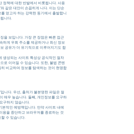
단 정책에 대한 반발에서 비롯됩니다. 사용
'와 같은 대안이 손꼽히게 니다. 이는 단순
 정보를 얻고자 하는 강력한 동기에서 출발합니
 됩니다.
징을 보입니다. 가장 큰 장점은 빠른 접근
신속하게 우회 주소를 제공하거나 최신 정보
정보 공유가 더 유기적으로 이루어지기도 합
게 생성되는 사이트 특성상 공식적인 절차
으로 이어질 수 있습니다. 또한, 불법 콘텐
밀히 비교하여 정보를 탐색하는 것이 현명합
'입니다. 우선, 출처가 불분명한 파일은 절
성이 매우 높습니다. 둘째, 개인정보를 요구하
 요구하지 않습니다.
기본적인 예방책입니다. 만약 사이트 내에
 이용을 중단하고 브라우저를 종료하는 것
할 수 있습니다.