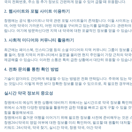
국의 전화번호, 주소 등 추가 정보도 간편하게 얻을 수 있어 급할 때 유용합니다.
2. 웹사이트와 포털 사이트 이용하기
창원에는 공식 웹사이트나 약국 관련 포털 사이트들이 존재합니다. 이들 사이트는
며, 어떤 약국이 가까운지, 어떤 의약품을 구비하고 있는지를 알려줍니다. 관련하여
립니다. 여기에 방문하신다면 지역 내 약국에 대한 포괄적인 정보를 얻을 수 있습니
3. 사회적 미디어와 커뮤니티 활용하기
최근에는 페이스북, 인스타그램 등의 소셜 미디어와 지역 커뮤니티 그룹이 정보를 
를 들어, 창원 지역의 커뮤니티에서 질문을 올리면 현지 주민들이 가장 근처의 약국
제공해줄 수 있습니다. 이러한 소통은 특히 급한 상황에서 대단히 유용할 수 있습니
4. 전화 문의를 통한 확인 방법
기술이 없더라도 간단하게 해결할 수 있는 방법은 전화 연락입니다. 주위에 있는 약
는 것입니다. 이렇게 하면 보다 정확한 정보를 얻을 수 있으므로, 꼭 필요한 경우에
실시간 약국 정보의 중요성
창원에서의 예상치 못한 상황에 대비하기 위해서는 실시간으로 약국 정보를 확인하는
위에서 소개한 다양한 방법들을 활용하면 급한 약품을 빠르고 쉽게 구할 수 있을 것
힘을 활용해보세요.
창원에서의 즐거운 여행을 이어가기 위해 필요한 정보를 사전에 준비해두는 것은 스
창원24시약국의 영업 여부에 대한 정보를 미리 확인하여, 필요할 때 원활히 대처할
키워드: 24시약국, 약국 찾기, 실시간 약국, 창원 약국, 야간 약국