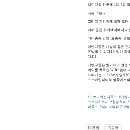
겔민다졸 하루에 2정, 3정 
나는 먹는다.
그리고 건강하게 오래 오래 
아래 글은 위키백과에서 퍼
디나충증 감염, 포충증, 편모
메벤다졸은 내성이 좋은 편이
유발할 수 있다.[1] 임신
다.[1]
메벤다졸은 벨기에의 얀센 제
의약품 목록인 WHO 필수 
도매가는 도스(dose) 당 0.0
스트레일리아와 영국에서의 가격
#코로나백신디톡스
#메벤
코로나치료제
#항암효과
버목스
#러시아역직구
#