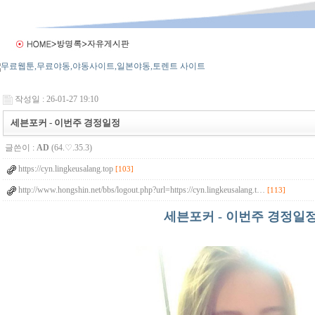
작성일 : 26-01-27 19:10
세븐포커 - 이번주 경정일정
글쓴이 :
AD
(64.♡.35.3)
https://cyn.lingkeusalang.top
[103]
http://www.hongshin.net/bbs/logout.php?url=https://cyn.lingkeusalang.t…
[113]
세븐포커 - 이번주 경정일