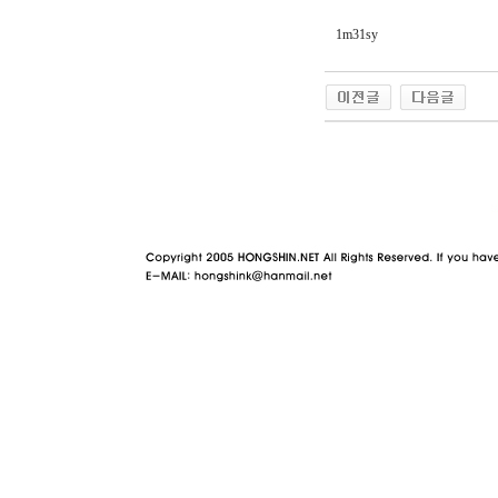
1m31sy
야동 사이트