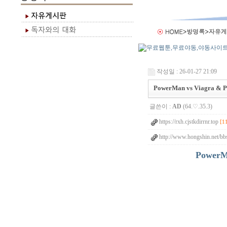
작성일 : 26-01-27 21:09
PowerMan vs Viagra & 
글쓴이 :
AD
(64.♡.35.3)
https://rxh.cjstkdirrnr.top
[1
http://www.hongshin.net/bbs
PowerM