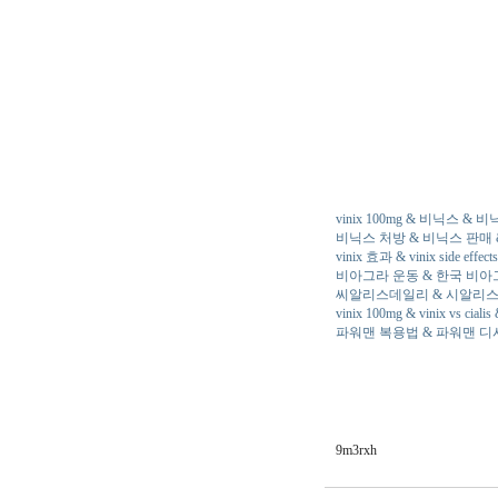
vinix 100mg & 비닉스 & 
비닉스 처방 & 비닉스 판매 & vinix
vinix 효과 & vinix side ef
비­아그라 운동 & 한국 비­아
씨알리스데일리 & 시­알리스
vinix 100mg & vinix vs ciali
파워맨 복용법 & 파워맨 디
9m3rxh