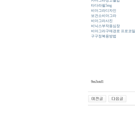
카마그라정고혈압
타다라필5mg
비아그라디자인
보건소비아그라
비아그라사진
비닉스부작용심장
비아그라구매경로 프로코
구구정복용방법
9m3otd1
야동 사이트