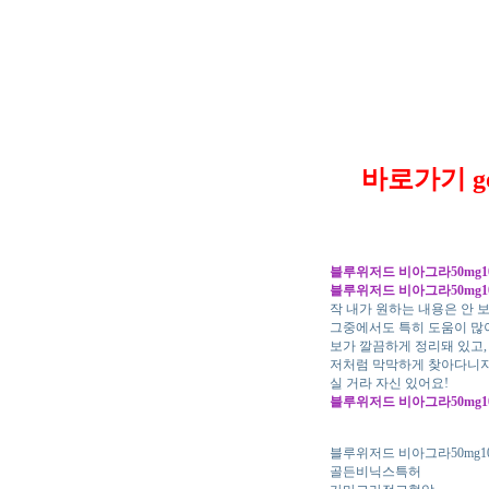
바로가기 go
블루위저드 비아그라50mg1
블루위저드 비아그라50mg1
작 내가 원하는 내용은 안 
그중에서도 특히 도움이 많
보가 깔끔하게 정리돼 있고,
저처럼 막막하게 찾아다니지 
실 거라 자신 있어요!
블루위저드 비아그라50mg1
블루위저드 비아그라50mg1
골든비닉스특허