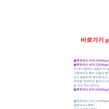
바로가기 go
블루위저드 비아그라50mg1
블루위저드 비아그라50mg1
작 내가 원하는 내용은 안 
그중에서도 특히 도움이 많
보가 깔끔하게 정리돼 있고,
저처럼 막막하게 찾아다니지 
실 거라 자신 있어요!
블루위저드 비아그라50mg1
블루위저드 비아그라50mg1
골든비닉스특허