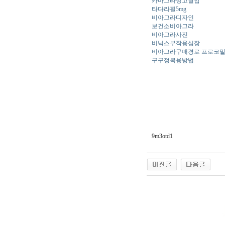
카마그라정고혈압
타다라필5mg
비아그라디자인
보건소비아그라
비아그라사진
비닉스부작용심장
비아그라구매경로 프로코
구구정복용방법
9m3otd1
야동 사이트