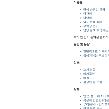
적응증:
만성 반응성 간염
담관염
담낭염
담도 운동 장애
무력성 변비
담낭 절제 후 증후군
특히 입 안의 쓴맛을 완화하
용법 및 용량:
일반적으로 식후에 1
급성기에는 특별한 
성분:
소의 담즙
쐐기풀잎
마늘 구근
활성탄 등 포함
장점:
입 안 쓴맛 해소에 
복용이 간편함 (작은
부작용이나 알레르기
장기 복용 가능