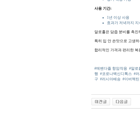
사용 기간:
1년 이상 사용
효과가 저녁까지 지
알로홀은 담즙 분비를 촉진
특히 입 안 쓴맛으로 고생
합리적인 가격과 편리한 복
#메벤다졸 항암작용
#알로
행
#코로나백신디톡스
#러
구
#러시아배송
#이버멕틴
야동 사이트