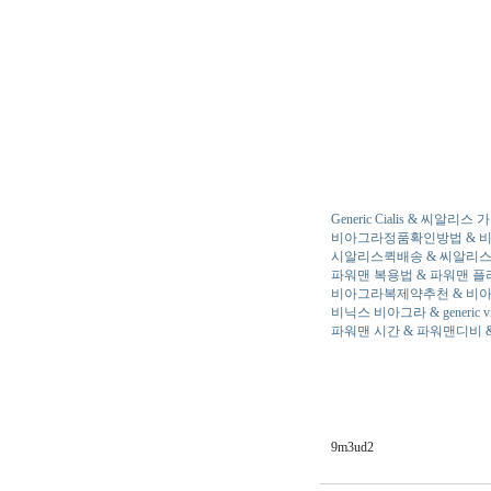
Generic Cialis & 씨알리
비­아그라정품확인방법 & 비
시­알리스퀵배송 & 씨알리
파워맨 복용법 & 파워맨 플
비­아그라복제약추천 & 비­
비닉스 비­아그라 & generic 
파워맨 시간 & 파워맨디비 
9m3ud2