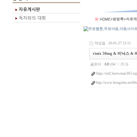
작성일 : 26-01-27 23:11
vinix 50mg & 비닉스 
글쓴이 :
AD
(64.♡.35.3)
https://ud2.knewman365.to
http://www.hongshin.net/b