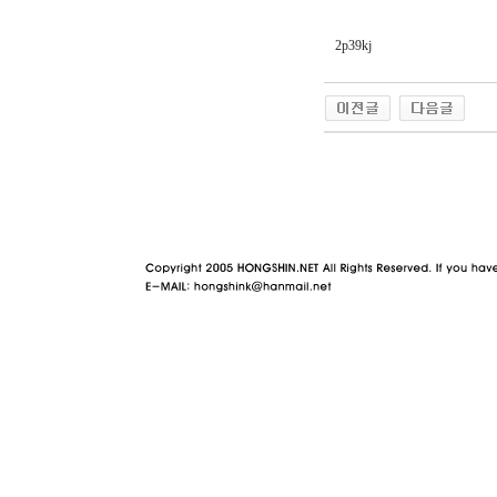
2p39kj
야동 사이트