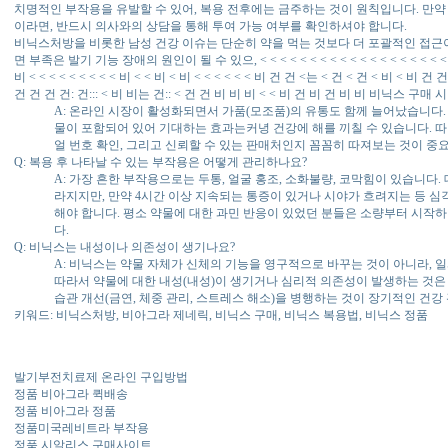
치명적인 부작용을 유발할 수 있어, 복용 전후에는 금주하는 것이 원칙입니다. 만약
이라면, 반드시 의사와의 상담을 통해 투여 가능 여부를 확인하셔야 합니다.
비닉스처방을 비롯한 남성 건강 이슈는 단순히 약을 먹는 것보다 더 포괄적인 접근이
면 부족은 발기 기능 장애의 원인이 될 수 있으, < < < < < < < < < < < < < < < < < < < < < <
비 < < < < < < < < < 비 < < 비 < 비 < < < < < < 비 건 건 <는 < 건 < 건 < 비 < 비
건 건 건 건: 건::: < 비 비는 건:: < 건 건 비 비 비 < < 비 건 비 건 비 비 비닉
A: 온라인 시장이 활성화되면서 가품(모조품)의 유통도 함께 늘어났습니다.
물이 포함되어 있어 기대하는 효과는커녕 건강에 해를 끼칠 수 있습니다. 따
얼 번호 확인, 그리고 신뢰할 수 있는 판매처인지 꼼꼼히 따져보는 것이 중
Q: 복용 후 나타날 수 있는 부작용은 어떻게 관리하나요?
A: 가장 흔한 부작용으로는 두통, 얼굴 홍조, 소화불량, 코막힘이 있습니다
라지지만, 만약 4시간 이상 지속되는 통증이 있거나 시야가 흐려지는 등 
해야 합니다. 평소 약물에 대한 과민 반응이 있었던 분들은 소량부터 시작
다.
Q: 비닉스는 내성이나 의존성이 생기나요?
A: 비닉스는 약물 자체가 신체의 기능을 영구적으로 바꾸는 것이 아니라, 
따라서 약물에 대한 내성(내성)이 생기거나 심리적 의존성이 발생하는 것은 
습관 개선(금연, 체중 관리, 스트레스 해소)을 병행하는 것이 장기적인 건강
키워드: 비닉스처방, 비아그라 제네릭, 비닉스 구매, 비닉스 복용법, 비닉스 정품
발기부전치료제 온라인 구입방법
정품 비아그라 퀵배송
정품 비아그라 정품
정품미국레비트라 부작용
정품 시알리스 구매사이트