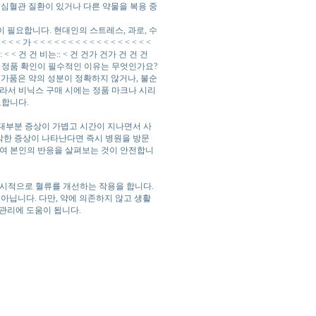
 심혈관 질환이 있거나 다른 약물을 복용 중
 필요합니다. 현대인의 스트레스, 과로, 수
 가 < < < < < < < < < < < < < < < < <
 건 건: < < 건 건 비는:: < 건 건가 건가 건 건 건
스 구매 시 정품 확인이 필수적인 이유는 무엇인가요?
 가품은 약의 성분이 정확하지 않거나, 불순
라서 비닉스 구매 시에는 정품 마크나 시리
요합니다.
. 대부분 증상이 가볍고 시간이 지나면서 사
심각한 증상이 나타난다면 즉시 병원을 방문
하여 본인의 반응을 살펴보는 것이 안전합니
일시적으로 혈류를 개선하는 작용을 합니다.
아닙니다. 다만, 약에 의존하지 않고 생활
 관리에 도움이 됩니다.