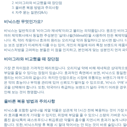
비아그라와 비교했을 때 장단점
올바른 복용 방법과 주의사항
자주 묻는 질문(Q&A)
비닉스란 무엇인가요?
비닉스는 일반적으로 '비아그라 제네릭'이라고 불리는 의약품입니다. 원조인 비아그
여러 제약회사에서 동일한 주성분인 '실데나필(Sildenafil)'을 사용하여 만든 복
니다. 즉, 약리 작용이나 효과의 원리는 오리지널 약과 동일하다고 보시면 됩니다. 다
는 보조 성분)가 미세하게 다를 수는 있어, 개인의 체질에 따라 특정 브랜드의 제품
비닉스처방을 고려하는 분들은 이 점을 인지하고, 본인에게 맞는 성분인지 먼저 파
비아그라와 비교했을 때 장단점
가장 큰 차이점은 가격적인 메리트입니다. 오리지널 약에 비해 제네릭은 상대적으
부담을 줄일 수 있다는 장점이 있습니다. 효과적인 측면에서 보면, 비닉스도 동일한
원리는 비아그라와 같습니다. 하지만 단점으로는 시장에 유통되는 브랜드가 매우 다
은 약의 효능이나 부작용 관리에 있어 신뢰도가 떨어질 수 있으므로, '비닉스 구매'
곳을 선택해야 합니다. 또한, 약국마다 취급하는 브랜드가 달라 구하기 어려운 경우도
인해 보는 것이 현명합니다.
올바른 복용 방법과 주의사항
비닉스를 포함한 실데나필 계열 약물은 성관계 약 1시간 전에 복용하는 것이 가장 
라 효과를 빠르게 기대할 수 있지만, 위장에 부담을 줄 수 있으니 소량의 가벼운 식사
름진 음식(특히 패스트푸드나 튀김류)은 약물의 흡수를 지연시켜 효과가 늦게 나타
합니다. 또한, 비닉스처방 후 복용 시 절대 먹어서는 안 되는 것이 바로 술입니다. 알