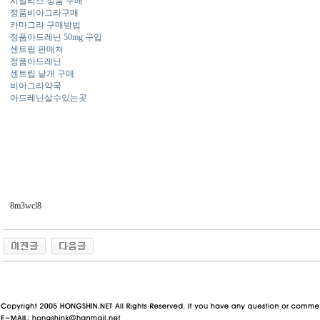
시알리스 정품 구매
정품비아그라구매
카마그라 구매방법
정품아드레닌 50mg 구입
센트립 판매처
정품아드레닌
센트립 낱개 구매
비아그라약국
아드레닌살수있는곳
8m3wcl8
동 사이트