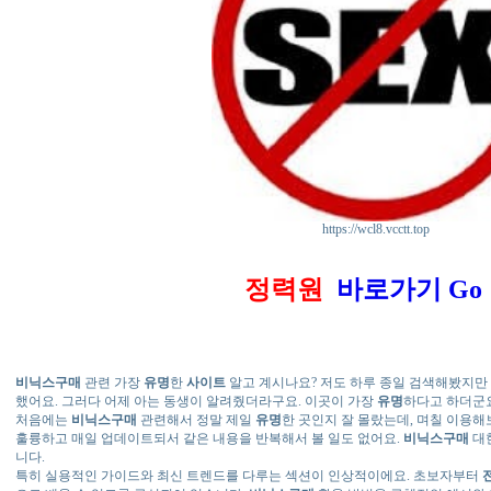
https://wcl8.vcctt.top
정력원
바로가기 Go !
비닉스구매
관련 가장
유명
한
사이트
알고 계시나요? 저도 하루 종일 검색해봤지만
했어요. 그러다 어제 아는 동생이 알려줬더라구요. 이곳이 가장
유명
하다고 하더군요
처음에는
비닉스구매
관련해서 정말 제일
유명
한 곳인지 잘 몰랐는데, 며칠 이용
훌륭하고 매일 업데이트되서 같은 내용을 반복해서 볼 일도 없어요.
비닉스구매
대
니다.
특히 실용적인 가이드와 최신 트렌드를 다루는 섹션이 인상적이에요. 초보자부터