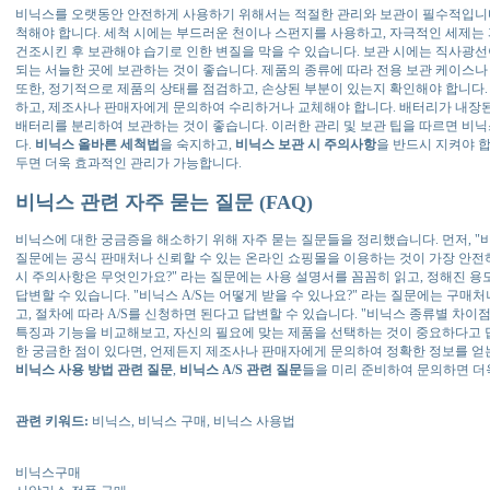
비닉스를 오랫동안 안전하게 사용하기 위해서는 적절한 관리와 보관이 필수적입니다
척해야 합니다. 세척 시에는 부드러운 천이나 스펀지를 사용하고, 자극적인 세제는 
건조시킨 후 보관해야 습기로 인한 변질을 막을 수 있습니다. 보관 시에는 직사광선
되는 서늘한 곳에 보관하는 것이 좋습니다. 제품의 종류에 따라 전용 보관 케이스나
또한, 정기적으로 제품의 상태를 점검하고, 손상된 부분이 있는지 확인해야 합니다.
하고, 제조사나 판매자에게 문의하여 수리하거나 교체해야 합니다. 배터리가 내장된
배터리를 분리하여 보관하는 것이 좋습니다. 이러한 관리 및 보관 팁을 따르면 비
다.
비닉스 올바른 세척법
을 숙지하고,
비닉스 보관 시 주의사항
을 반드시 지켜야 합
두면 더욱 효과적인 관리가 가능합니다.
비닉스 관련 자주 묻는 질문 (FAQ)
비닉스에 대한 궁금증을 해소하기 위해 자주 묻는 질문들을 정리했습니다. 먼저, "
질문에는 공식 판매처나 신뢰할 수 있는 온라인 쇼핑몰을 이용하는 것이 가장 안전하
시 주의사항은 무엇인가요?" 라는 질문에는 사용 설명서를 꼼꼼히 읽고, 정해진 용
답변할 수 있습니다. "비닉스 A/S는 어떻게 받을 수 있나요?" 라는 질문에는 구매
고, 절차에 따라 A/S를 신청하면 된다고 답변할 수 있습니다. "비닉스 종류별 차이
특징과 기능을 비교해보고, 자신의 필요에 맞는 제품을 선택하는 것이 중요하다고 답
한 궁금한 점이 있다면, 언제든지 제조사나 판매자에게 문의하여 정확한 정보를 얻
비닉스 사용 방법 관련 질문
,
비닉스 A/S 관련 질문
들을 미리 준비하여 문의하면 더
관련 키워드:
비닉스, 비닉스 구매, 비닉스 사용법
비닉스구매