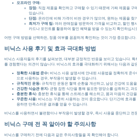
오프라인 구매:
장점:
직접 제품을 확인하고 구매할 수 있기 때문에 가짜 제품을 구매
있습니다.
단점:
온라인에 비해 가격이 비싼 경우가 많으며, 원하는 제품을 찾기
최저가 구매 팁:
여러 판매점을 방문하여 가격을 비교하고, 할인 행
카드나 포인트를 활용하여 할인 혜택을 받을 수 있는지 확인하십시오
어떤 구매 방법을 선택하든, 정품 여부를 꼼꼼하게 확인하는 것이 가장 중요합니다.
비닉스 사용 후기 및 효과 극대화 방법
비닉스 사용자들의 후기를 살펴보면, 대부분 긍정적인 반응을 보이고 있습니다. 특
를 경험했다는 의견이 많습니다. 비닉스의 효과를 극대화하기 위해서는 다음과 같은
정확한 사용법 준수:
비닉스 사용 설명서에 안내된 사용법을 정확하게 준수
으로 사용하는 경우, 부작용이 발생할 수 있습니다.
규칙적인 운동:
규칙적인 운동은 혈액 순환을 개선하고, 남성 건강에 도움을 
건강한 식습관 유지:
균형 잡힌 식단을 통해 필요한 영양소를 섭취하고, 과
충분한 휴식:
충분한 휴식을 통해 스트레스를 해소하고, 몸과 마음의 건강을
꾸준한 사용:
비닉스는 꾸준히 사용하는 것이 중요합니다. 단기간에 효과를 
용하면 만족스러운 결과를 얻을 수 있습니다.
비닉스를 사용하면서 불편함이나 부작용이 발생할 경우, 즉시 사용을 중단하고 전
비닉스 구매 전 꼭 알아야 할 주의사항
비닉스를 구매하기 전에 다음과 같은 주의사항들을 꼭 확인해야 합니다.