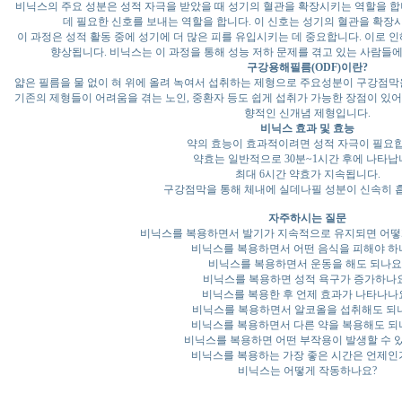
비닉스의 주요 성분은 성적 자극을 받았을 때 성기의 혈관을 확장시키는 역할을 합
데 필요한 신호를 보내는 역할을 합니다. 이 신호는 성기의 혈관을 확장시
이 과정은 성적 활동 중에 성기에 더 많은 피를 유입시키는 데 중요합니다. 이로 
향상됩니다. 비닉스는 이 과정을 통해 성능 저하 문제를 겪고 있는 사람들
구강용해필름(ODF)이란?
얇은 필름을 물 없이 혀 위에 올려 녹여서 섭취하는 제형으로 주요성분이 구강점막
기존의 제형들이 어려움을 겪는 노인, 중환자 등도 쉽게 섭취가 가능한 장점이 있
향적인 신개념 제형입니다.
비닉스 효과 및 효능
약의 효능이 효과적이려면 성적 자극이 필요합
약효는 일반적으로 30분~1시간 후에 나타납
최대 6시간 약효가 지속됩니다.
구강점막을 통해 체내에 실데나필 성분이 신속히 
자주하시는 질문
비닉스를 복용하면서 발기가 지속적으로 유지되면 어떻
비닉스를 복용하면서 어떤 음식을 피해야 하
비닉스를 복용하면서 운동을 해도 되나요
비닉스를 복용하면 성적 욕구가 증가하나
비닉스를 복용한 후 언제 효과가 나타나나
비닉스를 복용하면서 알코올을 섭취해도 되
비닉스를 복용하면서 다른 약을 복용해도 되
비닉스를 복용하면 어떤 부작용이 발생할 수 
비닉스를 복용하는 가장 좋은 시간은 언제인
비닉스는 어떻게 작동하나요?