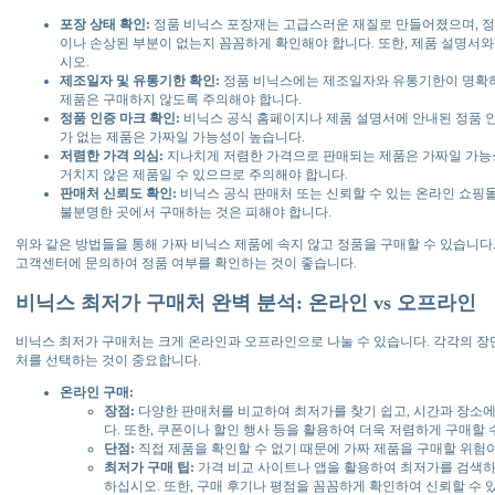
포장 상태 확인:
정품 비닉스 포장재는 고급스러운 재질로 만들어졌으며, 정
이나 손상된 부분이 없는지 꼼꼼하게 확인해야 합니다. 또한, 제품 설명서
시오.
제조일자 및 유통기한 확인:
정품 비닉스에는 제조일자와 유통기한이 명확하
제품은 구매하지 않도록 주의해야 합니다.
정품 인증 마크 확인:
비닉스 공식 홈페이지나 제품 설명서에 안내된 정품 인
가 없는 제품은 가짜일 가능성이 높습니다.
저렴한 가격 의심:
지나치게 저렴한 가격으로 판매되는 제품은 가짜일 가능성
거치지 않은 제품일 수 있으므로 주의해야 합니다.
판매처 신뢰도 확인:
비닉스 공식 판매처 또는 신뢰할 수 있는 온라인 쇼핑
불분명한 곳에서 구매하는 것은 피해야 합니다.
위와 같은 방법들을 통해 가짜 비닉스 제품에 속지 않고 정품을 구매할 수 있습니다
고객센터에 문의하여 정품 여부를 확인하는 것이 좋습니다.
비닉스 최저가 구매처 완벽 분석: 온라인 vs 오프라인
비닉스 최저가 구매처는 크게 온라인과 오프라인으로 나눌 수 있습니다. 각각의 장
처를 선택하는 것이 중요합니다.
온라인 구매:
장점:
다양한 판매처를 비교하여 최저가를 찾기 쉽고, 시간과 장소에
다. 또한, 쿠폰이나 할인 행사 등을 활용하여 더욱 저렴하게 구매할 
단점:
직접 제품을 확인할 수 없기 때문에 가짜 제품을 구매할 위험이
최저가 구매 팁:
가격 비교 사이트나 앱을 활용하여 최저가를 검색하
하십시오. 또한, 구매 후기나 평점을 꼼꼼하게 확인하여 신뢰할 수 