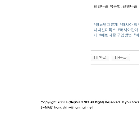
펜벤다졸 복용법, 펜벤다졸
#당뇨병치료제
#러시아 직
나백신디톡스
#러시아판매
제
#메벤다졸 구입방법
#
야동 사이트