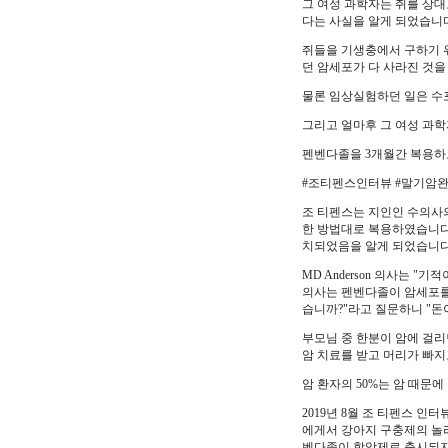
그 여성 과학자는 쥐를 상
다는 사실을 알게 되었습니
쥐들을 기생충에서 구하기 위
던 암세포가 다 사라진 것을
물론 임상실험하던 일은 수
그리고 얼마후 그 여성 과학
펜벤다졸을 3개월간 복용하
#조티펜스인터뷰 #말기암
조 티펜스는 지인인 수의사
한 방법대로 복용하였습니다.
치되었음을 알게 되었습니다
MD Anderson 의사는 
의사는 펜벤다졸이 암세포를 
습니까?"라고 질문하니 "돈
부모님 중 한분이 암에 걸리
암 치료를 받고 머리가 빠
암 환자의 50%는 암 때문
2019년 8월 조 티펜스 
에게서 강아지 구충제의 놀라
벤다졸이 항암제로 출시되지