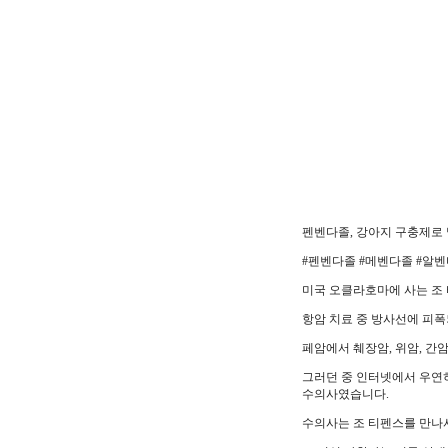
펜벤다졸, 강아지 구충제로
#펜벤다졸 #메벤다졸 #알
미국 오클라호마에 사는 조 
항암 치료 중 방사선에 피
페암에서 췌장암, 위암, 간암
그러던 중 인터넷에서 우연히
수의사였습니다.
수의사는 조 티펜스를 만나서