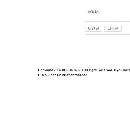
4p341cu
야동 사이트