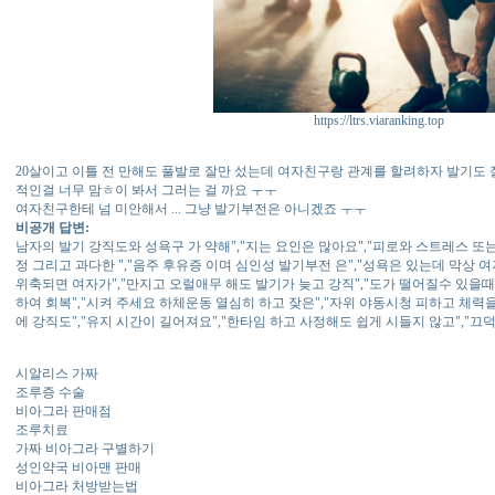
https://ltrs.viaranking.top
20살이고 이틀 전 만해도 풀발로 잘만 섰는데 여자친구랑 관계를 할려하자 발기도 
적인걸 너무 맘ㅎ이 봐서 그러는 걸 까요 ㅜㅜ
여자친구한테 넘 미안해서 ... 그냥 발기부전은 아니겠죠 ㅜㅜ
비공개 답변:
남자의 발기 강직도와 성욕구 가 약해","지는 요인은 많아요","피로와 스트레스 또
정 그리고 과다한 ","음주 후유증 이며 심인성 발기부전 은","성욕은 있는데 막상 여
위축되면 여자가","만지고 오럴애무 해도 발기가 늦고 강직","도가 떨어질수 있을때
하여 회복","시켜 주세요 하체운동 열심히 하고 잦은","자위 야동시청 피하고 체력
에 강직도","유지 시간이 길어져요","한타임 하고 사정해도 쉽게 시들지 않고","끄
시알리스 가짜
조루증 수술
비아그라 판매점
조루치료
가짜 비아그라 구별하기
성인약국 비아맨 판매
비아그라 처방받는법