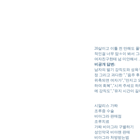
20살이고 이틀 전 만해도 
적인걸 너무 맘ㅎ이 봐서 그
여자친구한테 넘 미안해서 .
비공개 답변:
남자의 발기 강직도와 성욕구
정 그리고 과다한 ","음주 
위축되면 여자가","만지고 
하여 회복","시켜 주세요 
에 강직도","유지 시간이 
시알리스 가짜
조루증 수술
비아그라 판매점
조루치료
가짜 비아그라 구별하기
성인약국 비아맨 판매
비아그라 처방받는법