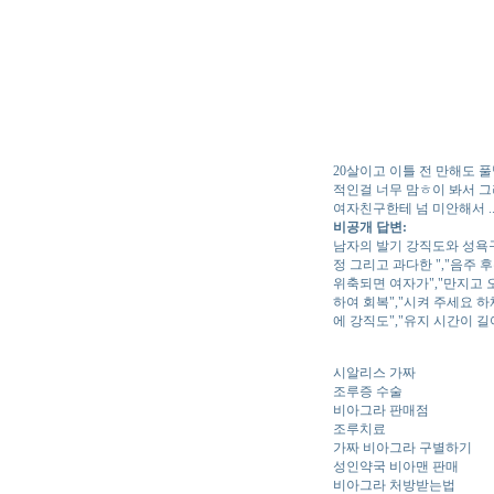
20살이고 이틀 전 만해도 
적인걸 너무 맘ㅎ이 봐서 그
여자친구한테 넘 미안해서 .
비공개 답변:
남자의 발기 강직도와 성욕구
정 그리고 과다한 ","음주 
위축되면 여자가","만지고 
하여 회복","시켜 주세요 
에 강직도","유지 시간이 
시알리스 가짜
조루증 수술
비아그라 판매점
조루치료
가짜 비아그라 구별하기
성인약국 비아맨 판매
비아그라 처방받는법