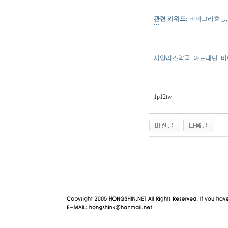
관련 키워드:
비아그라효능,
```
시알리스약국
아드레닌
비
1p12tw
야동 사이트