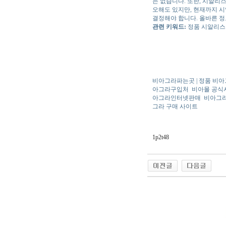
는 없습니다. 또한, 시알리
오해도 있지만, 현재까지 시
결정해야 합니다. 올바른 
관련 키워드:
정품 시알리스 
비아그라파는곳 | 정품 비아그
아그라구입처
비아몰 공식
아그라인터넷판매
비아그라
그라 구매 사이트
1p2t48
야동 사이트