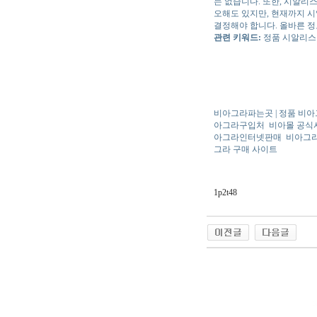
는 없습니다. 또한, 시알리
오해도 있지만, 현재까지 시
결정해야 합니다. 올바른 
관련 키워드:
정품 시알리스 
비아그라파는곳 | 정품 비아그
아그라구입처
비아몰 공식
아그라인터넷판매
비아그라
그라 구매 사이트
1p2t48
야동 사이트