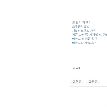
프 릴리 지 후기
조루증치료법
시알리스 5mg 가격
정품 드래곤3 가격/효과/구
비아그 라 정품 확인
비아그라 지속시간
3p3a7t
야동 사이트