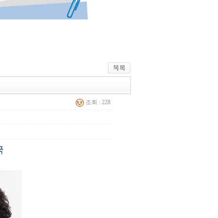
조회 : 228
국