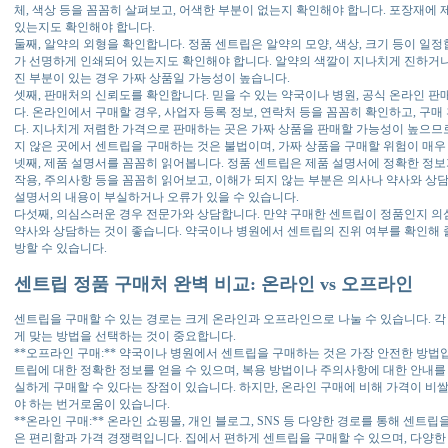
체, 색상 등을 꼼꼼히 살펴보고, 어색한 부분이 없는지 확인해야 합니다. 포장재
있는지도 확인해야 합니다.
둘째, 알약의 외형을 확인합니다. 정품 센트립은 알약의 모양, 색상, 크기 등이 일
가 선명하게 인쇄되어 있는지도 확인해야 합니다. 알약의 색깔이 지나치게 진하거나
진 부분이 있는 경우 가짜 상품일 가능성이 높습니다.
셋째, 판매처의 신뢰도를 확인합니다. 믿을 수 있는 약국이나 병원, 공식 온라인 
다. 온라인에서 구매할 경우, 사업자 등록 정보, 연락처 등을 꼼꼼히 확인하고, 구
다. 지나치게 저렴한 가격으로 판매하는 곳은 가짜 상품을 판매할 가능성이 높으므로
지 않은 곳에서 센트립을 구매하는 것은 불법이며, 가짜 상품을 구매할 위험이 매우
넷째, 제품 설명서를 꼼꼼히 읽어봅니다. 정품 센트립은 제품 설명서에 정확한 정보가
작용, 주의사항 등을 꼼꼼히 읽어보고, 이해가 되지 않는 부분은 의사나 약사와 상
설명서의 내용이 부실하거나 오류가 있을 수 있습니다.
다섯째, 의심스러운 경우 전문가와 상담합니다. 만약 구매한 센트립이 정품인지 의
약사와 상담하는 것이 좋습니다. 약국이나 병원에서 센트립의 진위 여부를 확인해 줄
방할 수 있습니다.
센트립 정품 구매처 완벽 비교: 온라인 vs 오프라인
센트립을 구매할 수 있는 경로는 크게 온라인과 오프라인으로 나눌 수 있습니다. 
게 맞는 방법을 선택하는 것이 중요합니다.
**오프라인 구매:** 약국이나 병원에서 센트립을 구매하는 것은 가장 안전한 방법입
트립에 대한 정확한 정보를 얻을 수 있으며, 복용 방법이나 주의사항에 대한 안내를 
실하게 구매할 수 있다는 장점이 있습니다. 하지만, 온라인 구매에 비해 가격이 비쌀
야 하는 번거로움이 있습니다.
**온라인 구매:** 온라인 쇼핑몰, 개인 블로그, SNS 등 다양한 경로를 통해 센트
은 편리함과 가격 경쟁력입니다. 집에서 편하게 센트립을 구매할 수 있으며, 다양한