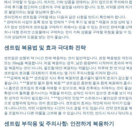
에서 구매할 수 있습니다. 하지만, 가짜 상품을 판매하는 곳이 많으므로 주의해야 
구매 후기를 참고하여 신중하게 구매 결정을 내려야 합니다. 또한, 의약품 판매 허
은 불법이라는 점을 명심해야 합니다.
온라인에서 센트립을 구매할 때는 다음과 같은 사항을 반드시 확인해야 합니다.
* 판매자의 사업자 등록 정보 및 연락처 * 구매 후기 및 평점 * 제품의 포장 상태 및 
A/S 정보 안전하게 센트립을 구매하기 위해서는 믿을 수 있는 온라인 판매처를 선
처나 대형 온라인 쇼핑몰에서 구매하는 것이 가짜 상품을 구매할 위험을 줄일 수 있
가와 상담하여 도움을 받는 것이 좋습니다.
센트립 복용법 및 효과 극대화 전략
센트립은 성행위 약 1시간 전에 복용하는 것이 일반적입니다. 권장 복용량은 개인의 
또는 20mg을 복용합니다. 처음 복용하는 경우, 낮은 용량부터 시작하여 효과와 부
일 복용하는 것이 아니라, 필요할 때만 복용하는 약물입니다. 하루에 한 번 이상 복
센트립의 효과를 극대화하기 위해서는 몇 가지 주의사항을 지켜야 합니다.
* **공복에 복용:** 센트립은 식사 후에 복용하면 흡수율이 떨어져 효과가 감소할
좋습니다. * **충분한 물과 함께 복용:** 센트립은 충분한 물과 함께 복용해야 흡수가 
나 흡연은 센트립의 효과를 저해할 수 있으므로, 복용 전후에는 자제하는 것이 좋습니다
확장시켜 혈류를 증가시키는 역할을 하지만, 성적인 자극이 없으면 효과를 보기 어
한 성적인 자극이 필요합니다. * **정신적인 안정:** 스트레스나 불안감은 센트립
으로 성행위에 임하는 것이 중요합니다. 센트립의 효과는 개인에 따라 차이가 있을 
게 나타나지만, 어떤 사람에게는 시간이 다소 걸릴 수도 있습니다. 만약 센트립을 
을 조절하거나 다른 약물을 고려해 볼 수 있습니다. 하지만, 반드시 의사나 약사와 
센트립 부작용 및 주의사항: 안전하게 복용하기