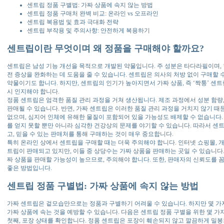
센트립 정품 구별법: 가짜 상품에 속지 않는 방법
센트립 정품 구매처 완벽 비교: 온라인 vs 오프라인
센트립 복용법 및 효과 극대화 전략
센트립 부작용 및 주의사항: 안전하게 복용하기
센트립이란 무엇이며 왜 정품을 구매해야 할까요?
센트립은 남성 기능 개선을 목적으로 개발된 약물입니다. 주 성분은 타다라필이며,
전 증상을 완화하는 데 도움을 줄 수 있습니다. 센트립은 의사의 처방 없이 구매할 
약물이기도 합니다. 하지만, 센트립의 인기가 높아지면서 가짜 상품, 즉 ‘짝퉁’ 센
시 인지해야 합니다.
정품 센트립은 엄격한 품질 관리 과정을 거쳐 생산됩니다. 제조 과정에서 성분 함량
판매될 수 있습니다. 반면, 가짜 센트립은 이러한 품질 관리 과정을 거치지 않기 때
없으며, 심지어 인체에 유해한 물질이 포함되어 있을 가능성도 배제할 수 없습니다.
를 얻지 못할 뿐만 아니라 심각한 건강상의 문제를 야기할 수 있습니다. 따라서 센
고, 믿을 수 있는 판매처를 통해 구매하는 것이 매우 중요합니다.
특히 온라인 상에서 센트립을 구매할 때는 더욱 주의해야 합니다. 인터넷 쇼핑몰, 개인
트립이 판매되고 있지만, 이들 중 상당수는 가짜 상품을 판매하는 곳일 수 있습니다
짜 상품을 판매할 가능성이 높으므로, 주의해야 합니다. 또한, 판매자의 신뢰도를 
좋은 방법입니다.
센트립 정품 구별법: 가짜 상품에 속지 않는 방법
가짜 센트립은 겉모습만으로는 정품과 구별하기 어려울 수 있습니다. 하지만 몇 
가짜 상품에 속는 것을 예방할 수 있습니다. 다음은 센트립 정품 구별을 위한 몇 가
첫째, 포장 상태를 확인합니다. 정품 센트립은 포장이 훼손되지 않고 깔끔하게 밀봉