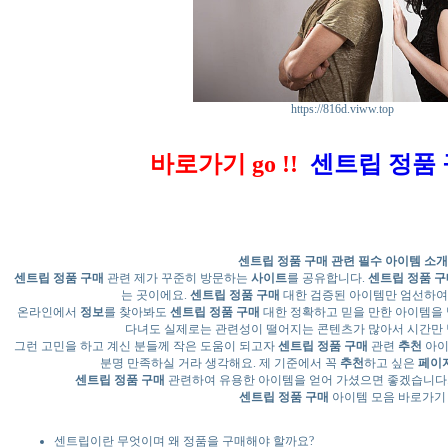
https://816d.viww.top
바로가기 go !!
센트립 정품
센트립 정품 구매
관련 필수 아이템 소개
센트립 정품 구매
관련 제가 꾸준히 방문하는
사이트
를 공유합니다.
센트립 정품 구
는 곳이에요.
센트립 정품 구매
대한 검증된 아이템만 엄선하여
온라인에서
정보
를 찾아봐도
센트립 정품 구매
대한 정확하고 믿을 만한 아이템을 
다녀도 실제로는 관련성이 떨어지는 콘텐츠가 많아서 시간만
그런 고민을 하고 계신 분들께 작은 도움이 되고자
센트립 정품 구매
관련
추천
아이
분명 만족하실 거라 생각해요. 제 기준에서 꼭
추천
하고 싶은
페이
센트립 정품 구매
관련하여 유용한 아이템을 얻어 가셨으면 좋겠습니다.
센트립 정품 구매
아이템 모음 바로가기
센트립이란 무엇이며 왜 정품을 구매해야 할까요?