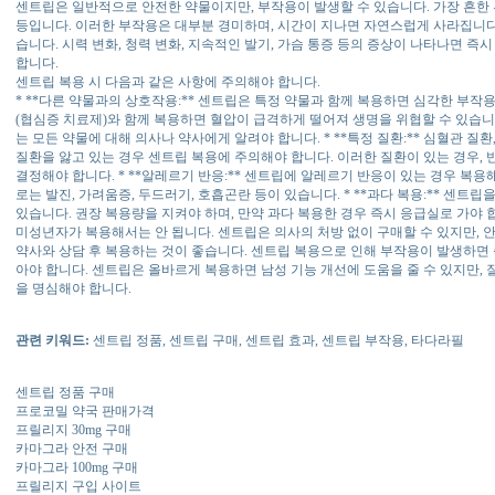
센트립은 일반적으로 안전한 약물이지만, 부작용이 발생할 수 있습니다. 가장 흔한 
등입니다. 이러한 부작용은 대부분 경미하며, 시간이 지나면 자연스럽게 사라집니다.
습니다. 시력 변화, 청력 변화, 지속적인 발기, 가슴 통증 등의 증상이 나타나면 
합니다.
센트립 복용 시 다음과 같은 사항에 주의해야 합니다.
* **다른 약물과의 상호작용:** 센트립은 특정 약물과 함께 복용하면 심각한 부작용
(협심증 치료제)와 함께 복용하면 혈압이 급격하게 떨어져 생명을 위협할 수 있습니
는 모든 약물에 대해 의사나 약사에게 알려야 합니다. * **특정 질환:** 심혈관 질환,
질환을 앓고 있는 경우 센트립 복용에 주의해야 합니다. 이러한 질환이 있는 경우, 
결정해야 합니다. * **알레르기 반응:** 센트립에 알레르기 반응이 있는 경우 복
로는 발진, 가려움증, 두드러기, 호흡곤란 등이 있습니다. * **과다 복용:** 센트
있습니다. 권장 복용량을 지켜야 하며, 만약 과다 복용한 경우 즉시 응급실로 가야 합니
미성년자가 복용해서는 안 됩니다. 센트립은 의사의 처방 없이 구매할 수 있지만,
약사와 상담 후 복용하는 것이 좋습니다. 센트립 복용으로 인해 부작용이 발생하면
아야 합니다. 센트립은 올바르게 복용하면 남성 기능 개선에 도움을 줄 수 있지만, 
을 명심해야 합니다.
관련 키워드:
센트립 정품, 센트립 구매, 센트립 효과, 센트립 부작용, 타다라필
센트립 정품 구매
프로코밀 약국 판매가격
프릴리지 30mg 구매
카마그라 안전 구매
카마그라 100mg 구매
프릴리지 구입 사이트