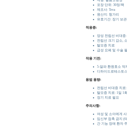
제형: 필름코팅정
포장 단위: 30정/팩
제조사: Teva
원산지: 헝가리
유효기간: 장기 보관
적응증:
양성 전립선 비대증 (
전립선 크기 감소, 
탈모증 치료
급성 요폐 및 수술 
작용 기전:
5-알파 환원효소 억
디하이드로테스토스테
용법 용량:
전립선 비대증 치료: 
탈모증 치료: 1일 1
장기 치료 필요
주의사항:
여성 및 소아에게 사
임신부 접촉 금지 (
간 기능 장애 환자 