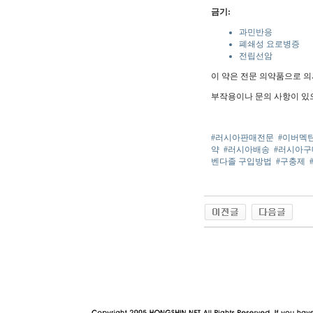
금기:
과민반응
폐쇄성 요로병증
전립선암
이 약은 전문 의약품으로 의
부작용이나 문의 사항이 있
#러시아판매전문
#이버멕
약
#러시아배송
#러시아
벤다졸 구입방법
#구충제
야동 사이트