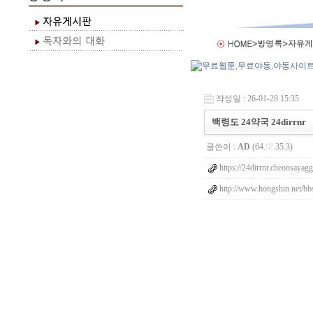
작성일 : 26-01-28 15:35
백령도 24약국 24dirrnr
글쓴이 :
AD
(64.♡.35.3)
https://24dirrnr.cheonsayag
http://www.hongshin.net/bb