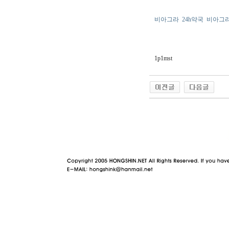
비아그라
24h약국
비아그
1p1mst
야동 사이트