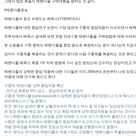
그래서 많은 분들이 메벤다졸 구매대행을 원하는 것 같다.
#메벤다졸효능
메벤다졸의 원조 브랜드는 베목스(VERMOX)다.
메벤다졸에 대한 항암연구 논문이 가장 많은데 구충제 항암작용이 이슈되면서 베목
유투브에서 베목스 검색해 보면 유럽 얀센 C형 메벤다졸을 구매방법에 대해 자세하
본 쇼핑몰의 가족 중에도 메벤다졸을 항암 용도로 복용하시는 분이 계시는데 지금 6
강아지 구충제를 복용하는 것이 문제가 된다면 사람 구충제를 복용하는 것은 뭐라고
메벤다졸 베목스 복용 5주 차에 병원에 가서 검진 받았는데 간수치는 정상이었고 3주
메벤다졸의 강력한 항암 작용에 대한 기사들은 이미 2000년대 초반부터 나와 있
작용에 대해 연구해 왔다고 한다.
구충제 '메벤다졸' 강력 항암작용 확인
- 전이성 폐종양 80% 감소…정상세포에 독성 없어
구충제 '메벤다졸'(mebendazole)에서 강력한 항암작용이 확인되었다고 미국 텍사스 오
세러퓨틱스가 17일 밝혔다.
M.D. 앤더슨 암센터 흉부·심혈관외과의 잭 로스 박사 등 연구팀이 '임상암연구'(
은 정상 세포에 독성 없이 악성 인간 폐암 세포에 강한 항암작용을 보였다는 것이다
더니 메벤다졸이 종양의 성장을 강력 억제해 그 수와 크기가 현저히 줄었다고 인트
시험관·생체내 모두에서 메벤다졸의 항암작용이 보고되기는 이번이 처음으로, 인
개발·판매권을 취득해 현재 전임상 단계의 개발을 진행중이라고 말했다.
M.D. 앤더슨 연구팀은 메벤다졸의 작용기전도 규명했다. 메벤다졸이 투불린(tubul