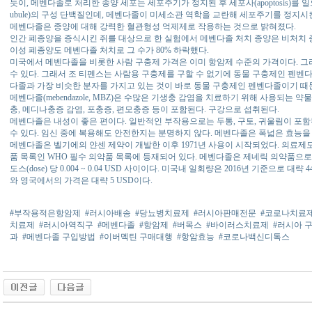
듯이, 메벤다졸로 처리한 종양 세포는 세포주기가 정지된 후 세포사(apoptosis)를 일
ubule)의 구성 단백질인데, 메벤다졸이 미세소관 역학을 교란해 세포주기를 정지시
메벤다졸은 종양에 대해 강력한 혈관형성 억제제로 작용하는 것으로 밝혀졌다.
인간 폐종양을 증식시킨 쥐를 대상으로 한 실험에서 메벤다졸 처치 종양은 비처치 종
이성 폐종양도 메벤다졸 처치로 그 수가 80% 하락했다.
미국에서 메벤다졸을 비롯한 사람 구충제 가격은 이미 항암제 수준의 가격이다. 
수 있다. 그래서 조 티펜스는 사람용 구충제를 구할 수 없기에 동물 구충제인 펜벤
다졸과 가장 비슷한 분자를 가지고 있는 것이 바로 동물 구충제인 펜벤다졸이기 때
메벤다졸(mebendazole, MBZ)은 수많은 기생충 감염을 치료하기 위해 사용되는 
충, 메디나충증 감염, 포충증, 편모충증 등이 포함된다. 구강으로 섭취된다.
메벤다졸은 내성이 좋은 편이다. 일반적인 부작용으로는 두통, 구토, 귀울림이 포함
수 있다. 임신 중에 복용해도 안전한지는 분명하지 않다. 메벤다졸은 폭넓은 효능
메벤다졸은 벨기에의 얀센 제약이 개발한 이후 1971년 사용이 시작되었다. 의료
품 목록인 WHO 필수 의약품 목록에 등재되어 있다. 메벤다졸은 제네릭 의약품으
도스(dose) 당 0.004 ~ 0.04 USD 사이이다. 미국내 일회량은 2016년 기준으로 대
와 영국에서의 가격은 대략 5 USD이다.
#부작용적은항암제
#러시아배송
#당뇨병치료제
#러시아판매전문
#코로나치료
치료제
#러시아역직구
#메벤다졸
#항암제
#버목스
#바이러스치료제
#러시아 
과
#메벤다졸 구입방법
#이버멕틴 구매대행
#항암효능
#코로나백신디톡스