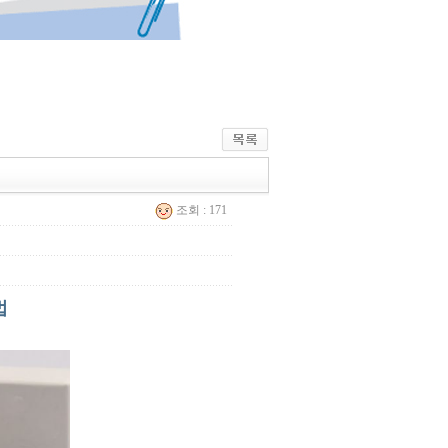
조회 : 171
법