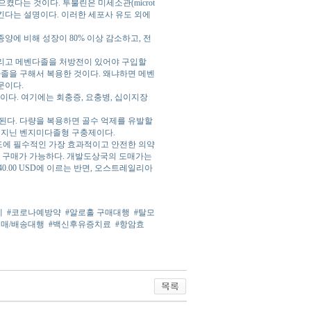
으켰다는 것이다. 투불린은 미세소관(microt
킨다는 설명이다. 이러한 세포사 유도 외에
양에 비해 성장이 80% 이상 감소하고, 전
그리고 메벤다졸을 처방전이 있어야 구입할
다졸을 구해서 복용한 것이다. 왜냐하면 메벤
문이다.
약물이다. 여기에는 회충증, 요충병, 십이지장
된다. 다량을 복용하면 골수 억제를 유발할
을 지닌 벤지미다졸형 구충제이다.
제도에 필수적인 가장 효과적이고 안전한 의약
로 구매가 가능하다. 개발도상국의 도매가는
략 440.00 USD에 이르는 반면, 오스트레일리아
제
#코로나예방약
#알로홀 구매대행
#탈모
구매/배송대행
#백신후유증치료
#항암효