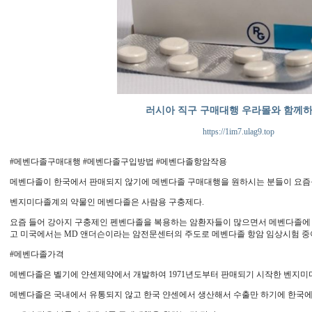
러시아 직구 구매대행 우라몰와 함께
https://1im7.ulag9.top
#메벤다졸구매대행 #메벤다졸구입방법 #메벤다졸항암작용
메벤다졸이 한국에서 판매되지 않기에 메벤다졸 구매대행을 원하시는 분들이 요즘들
벤지미다졸계의 약물인 메벤다졸은 사람용 구충제다.
요즘 들어 강아지 구충제인 펜벤다졸을 복용하는 암환자들이 많으면서 메벤다졸에 
고 미국에서는 MD 앤더슨이라는 암전문센터의 주도로 메벤다졸 항암 임상시험 중
#메벤다졸가격
메벤다졸은 벨기에 얀센제약에서 개발하여 1971년도부터 판매되기 시작한 벤지미
메벤다졸은 국내에서 유통되지 않고 한국 얀센에서 생산해서 수출만 하기에 한국에