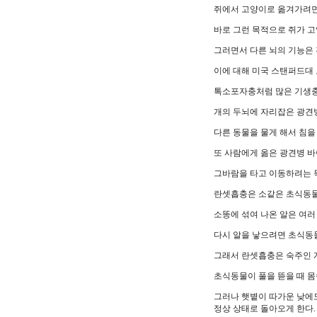
쥐에서 고양이로 옮겨가려면
바로 그런 목적으로 쥐가 고
그러면서 다른 뇌의 기능은 
이에 대해 미국 스탠퍼드대 
톡소포자충처럼 많은 기생충
개의 두뇌에 자리잡은 광견
다른 동물을 물게 해서 침을
또 사람에게 옮은 광견병 바
그바람을 타고 이동하려는 
란셋흡충은 소같은 초식동물
소똥에 섞여 나온 알은 여러
다시 알을 낳으려면 초식동
그래서 란셋흡충은 숙주인 개
초식동물이 풀을 뜯을 때 
그러나 햇볕이 따가운 낮에도
정상 상태로 돌아오게 한다.