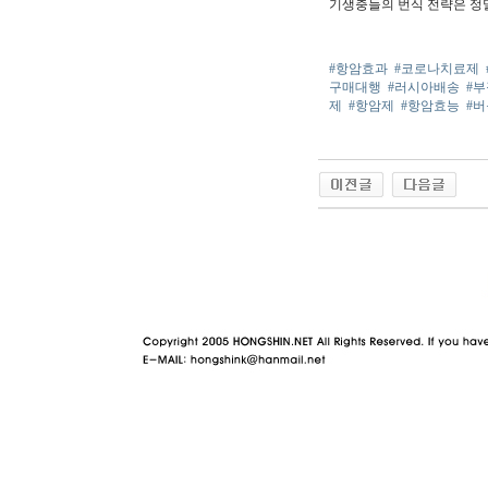
기생충들의 번식 전략은 정말
#항암효과
#코로나치료제
구매대행
#러시아배송
#
제
#항암제
#항암효능
#
야동 사이트