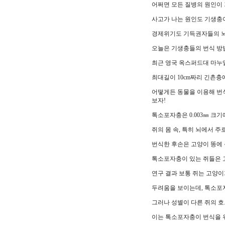
어쩌면 모든 질병의 원인이 
사고가 나는 원인도 기생충
경제위기도 기득권자들의 뇌
오늘은 기생충들의 번식 방
최근 영국 옥스퍼드대 마누
최대길이 10cm짜리 긴촌충
어떻게든 동물을 이용해 번
보자!
톡소포자충은 0.003㎜ 크
쥐의 몸 속, 특히 뇌에서 
번식한 후손은 고양이 똥에 
톡소포자충이 있는 쥐들은 
연구 결과 보통 쥐는 고양
두려움을 보이는데, 톡소포
그러나 성별이 다른 쥐의 호
이는 톡소포자충이 번식을 