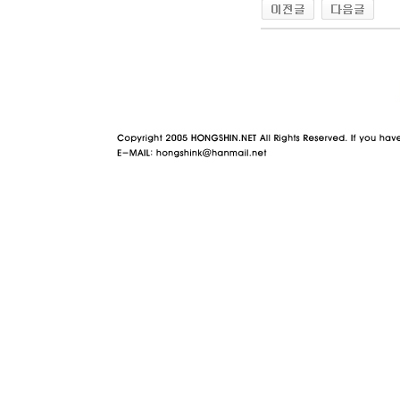
야동 사이트