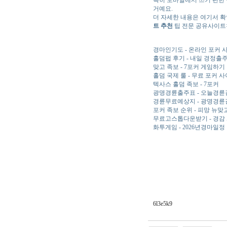
거예요.
더 자세한 내용은 여기서 
트 추천
팁 전문 공유사이트> ◀C
경마인기도 - 온라인 포커 
홀덤펍 후기 - 내일 경정출
맞고 족보 - 7포커 게임하기
홀덤 국제 룰 - 무료 포커 
텍사스 홀덤 족보 - 7포커
광명경륜출주표 - 오늘경륜
경륜무료예상지 - 광명경륜
포커 족보 순위 - 피망 뉴맞고
무료고스톱다운받기 - 경감
화투게임 - 2026년경마일정
6l3e5k9