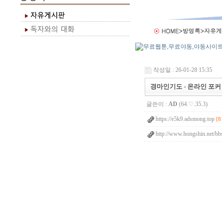
작성일 : 26-01-28 15:35
경마인기도 - 온라인 포커
글쓴이 :
AD
(64.♡.35.3)
https://e5k9.adsmong.top
[8
http://www.hongshin.net/b