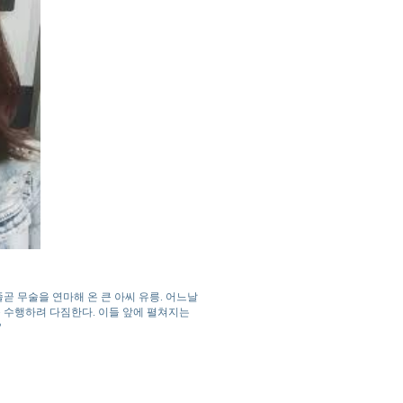
 무술을 연마해 온 큰 아씨 유릉. 어느날
를 수행하려 다짐한다. 이들 앞에 펼쳐지는
?