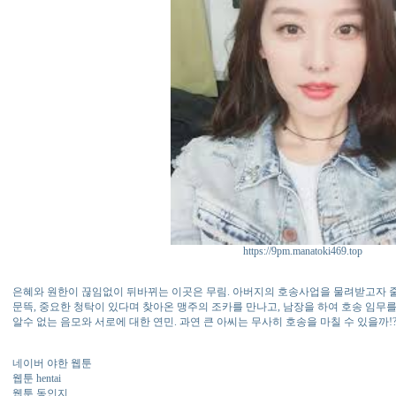
https://9pm.manatoki469.top
은혜와 원한이 끊임없이 뒤바뀌는 이곳은 무림. 아버지의 호송사업을 물려받고자 줄곧
문뜩, 중요한 청탁이 있다며 찾아온 맹주의 조카를 만나고, 남장을 하여 호송 임무
알수 없는 음모와 서로에 대한 연민. 과연 큰 아씨는 무사히 호송을 마칠 수 있을까!
네이버 야한 웹툰
웹툰 hentai
웹툰 동인지