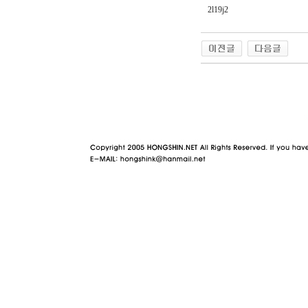
2l19j2
야동 사이트