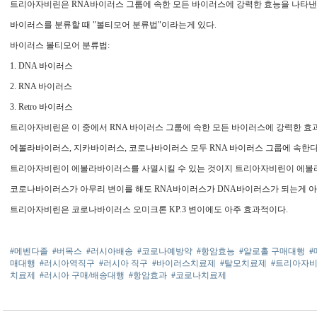
트리아자비린은 RNA바이러스 그룹에 속한 모든 바이러스에 강력한 효능을 나타낸
바이러스를 분류할 때 "볼티모어 분류법"이라는게 있다.
바이러스 볼티모어 분류법:
1. DNA 바이러스
2. RNA 바이러스
3. Retro 바이러스
트리아자비린은 이 중에서 RNA 바이러스 그룹에 속한 모든 바이러스에 강력한 효
에볼라바이러스, 지카바이러스, 코로나바이러스 모두 RNA 바이러스 그룹에 속한다
트리아자비린이 에볼라바이러스를 사멸시킬 수 있는 것이지 트리아자비린이 에볼
코로나바이러스가 아무리 변이를 해도 RNA바이러스가 DNA바이러스가 되는게 아
트리아자비린은 코로나바이러스 오미크론 KP.3 변이에도 아주 효과적이다.
#메벤다졸
#버목스
#러시아배송
#코로나예방약
#항암효능
#알로홀 구매대행
#
매대행
#러시아역직구
#러시아 직구
#바이러스치료제
#탈모치료제
#트리아자
치료제
#러시아 구매/배송대행
#항암효과
#코로나치료제