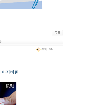
p
조회 : 187
트리아자비린