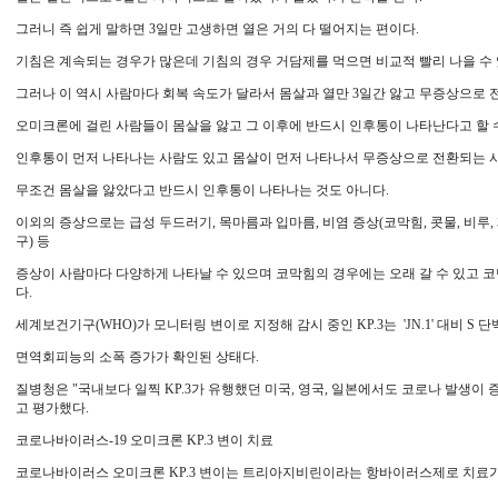
그러니 즉 쉽게 말하면 3일만 고생하면 열은 거의 다 떨어지는 편이다.
기침은 계속되는 경우가 많은데 기침의 경우 거담제를 먹으면 비교적 빨리 나을 수 
그러나 이 역시 사람마다 회복 속도가 달라서 몸살과 열만 3일간 앓고 무증상으로 
오미크론에 걸린 사람들이 몸살을 앓고 그 이후에 반드시 인후통이 나타난다고 할 
인후통이 먼저 나타나는 사람도 있고 몸살이 먼저 나타나서 무증상으로 전환되는 
무조건 몸살을 앓았다고 반드시 인후통이 나타나는 것도 아니다.
이외의 증상으로는 급성 두드러기, 목마름과 입마름, 비염 증상(코막힘, 콧물, 비루,
구) 등
증상이 사람마다 다양하게 나타날 수 있으며 코막힘의 경우에는 오래 갈 수 있고 코
다.
세계보건기구(WHO)가 모니터링 변이로 지정해 감시 중인 KP.3는 'JN.1' 대비 S
면역회피능의 소폭 증가가 확인된 상태다.
질병청은 "국내보다 일찍 KP.3가 유행했던 미국, 영국, 일본에서도 코로나 발생이
고 평가했다.
코로나바이러스-19 오미크론 KP.3 변이 치료
코로나바이러스 오미크론 KP.3 변이는 트리아지비린이라는 항바이러스제로 치료가