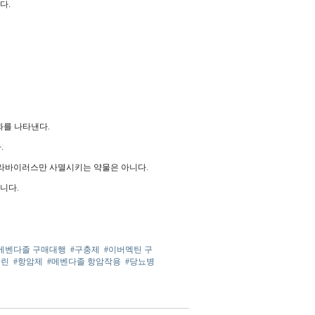
다.
과를 나타낸다.
.
라바이러스만 사멸시키는 약물은 아니다.
니다.
메벤다졸 구매대행
#구충제
#이버멕틴 구
비린
#항암제
#메벤다졸 항암작용
#당뇨병