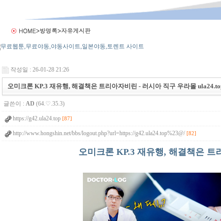
작성일 : 26-01-28 21:26
오미크론 KP.3 재유행, 해결책은 트리아자비린 - 러시아 직구 우라몰 ula24.to
글쓴이 :
AD
(64.♡.35.3)
https://g42.ula24.top
[87]
http://www.hongshin.net/bbs/logout.php?url=https://g42.ula24.top%23@/
[82]
오미크론 KP.3 재유행, 해결책은 