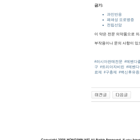
금기:
과민반응
폐쇄성 요로병증
전립선암
이 약은 전문 의약품으로 의
부작용이나 문의 사항이 있
#러시아판매전문
#메벤다
구
#트리아자비린
#메벤다
료제
#구충제
#백신후유증
야동 사이트