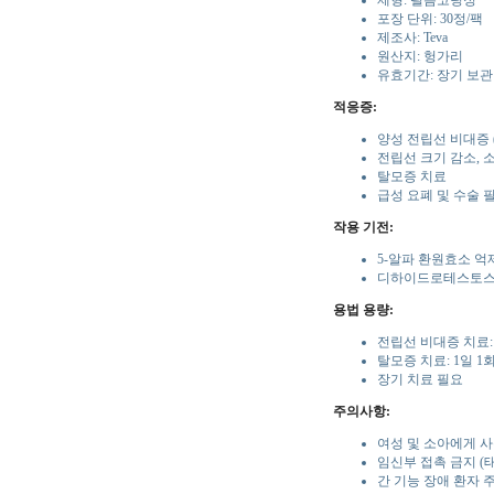
제형: 필름코팅정
포장 단위: 30정/팩
제조사: Teva
원산지: 헝가리
유효기간: 장기 보관
적응증:
양성 전립선 비대증 (
전립선 크기 감소, 
탈모증 치료
급성 요폐 및 수술 
작용 기전:
5-알파 환원효소 억
디하이드로테스토스테
용법 용량:
전립선 비대증 치료: 
탈모증 치료: 1일 1
장기 치료 필요
주의사항:
여성 및 소아에게 사
임신부 접촉 금지 (
간 기능 장애 환자 