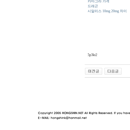
카마그라 가격
드래곤
시알리스 10mg 20mg 차이
5p3kt2
야동 사이트