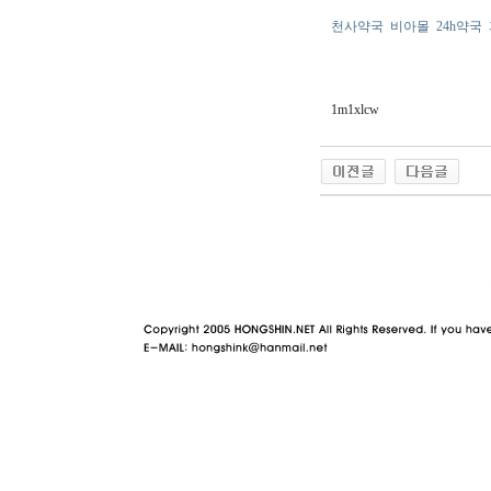
천사약국
비아몰
24h약국
1m1xlcw
야동 사이트