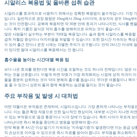
시알리스 복용법 및 올바른 섭취 습관
시알리스를 효과적으로 사용하기 위해서는 정확한 복용법이 필수적입니다. 가장 기본적
입니다. 일반적으로 권장 용량은 10mg에서 20mg 사이이며, 초보자의 경우 10m
는 것이 안전합니다. 공복에 복용하면 약 30분 만에 효과가 나타나지만, 식사를 했을
니다. 특히 기름진 음식은 약의 흡수를 방해하므로 피하는 것이 좋습니다.
많은 사람들이 실수하는 부분이 '칵테일 복용'입니다. 술과 함께 시알리스를 복용할
겹쳐 저혈압 증상이나 어지러움을 유발할 수 있습니다. 또한 장시간 지속되는 특성상
수 있어 출근 전이나 운전 시에는 각별한 주의가 요구됩니다. 만약 24시간 이내에 
이 있다면 절대 시알리스를 복용해서는 안 됩니다.
흡수율을 높이는 시간대별 복용 팁
보다 나은 효과를 원한다면 복용 시간을 조절하는 것도 하나의 전략입니다. 많은 사
하는 것을 선호합니다. 이렇게 하면 약효가 가장 최적화되는 시점에 성적 자극이 이
물을 충분히 섭취하는 것이 약의 분해와 흡수를 돕습니다. 무더운 여름철이나 목이
을 줄 수 있으니 상온의 물과 함께 복용하는 습관을 들이는 것이 좋습니다.
주요 부작용 및 발생 시 대처법
어떤 약물이든 부작용은 존재하며, 시알리스입니다. 가장 흔하게 나타나는 부작용은 
니다. 이는 혈관 확장 작용으로 인한 일시적인 현상이며, 대부분 시간이 지나면 자
수 있는 부작용으로 '음경 통증'이나 '시각 장애'가 있습니다. 특히 시야가 푸르게 
나타난다면 즉시 복용을 중단하고 병원을 방문해야 합니다.
만약 복용 후 4시간 이상 발기가 지속되는 '지속발기증'이 발생한다면 이는 응급 상
직 손상으로 이어질 수 있으므로 즉시 치료를 받아야 합니다. 부작용을 최소화하기