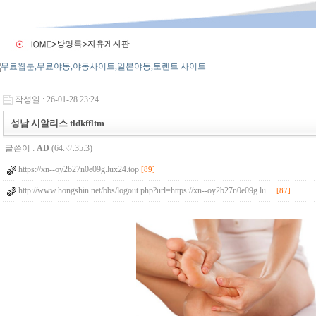
작성일 : 26-01-28 23:24
성남 시알리스 tldkffltm
글쓴이 :
AD
(64.♡.35.3)
https://xn--oy2b27n0e09g.lux24.top
[89]
http://www.hongshin.net/bbs/logout.php?url=https://xn--oy2b27n0e09g.lu…
[87]