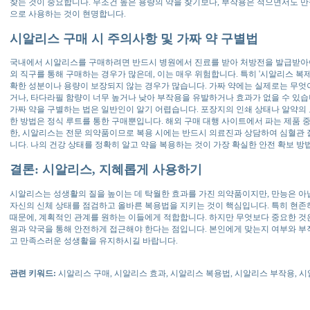
찾는 것이 중요합니다. 무조건 높은 용량의 약을 찾기보다, 부작용은 적으면서도 
으로 사용하는 것이 현명합니다.
시알리스 구매 시 주의사항 및 가짜 약 구별법
국내에서 시알리스를 구매하려면 반드시 병원에서 진료를 받아 처방전을 발급받아야
외 직구를 통해 구매하는 경우가 많은데, 이는 매우 위험합니다. 특히 '시알리스 복
확한 성분이나 용량이 보장되지 않는 경우가 많습니다. 가짜 약에는 실제로는 무엇
거나, 타다라필 함량이 너무 높거나 낮아 부작용을 유발하거나 효과가 없을 수 있습
가짜 약을 구별하는 법은 일반인이 알기 어렵습니다. 포장지의 인쇄 상태나 알약의 
한 방법은 정식 루트를 통한 구매뿐입니다. 해외 구매 대행 사이트에서 파는 제품 
한, 시알리스는 전문 의약품이므로 복용 시에는 반드시 의료진과 상담하여 심혈관 
니다. 나의 건강 상태를 정확히 알고 약을 복용하는 것이 가장 확실한 안전 확보 방
결론: 시알리스, 지혜롭게 사용하기
시알리스는 성생활의 질을 높이는 데 탁월한 효과를 가진 의약품이지만, 만능은 아
자신의 신체 상태를 점검하고 올바른 복용법을 지키는 것이 핵심입니다. 특히 현존하
때문에, 계획적인 관계를 원하는 이들에게 적합합니다. 하지만 무엇보다 중요한 것은
원과 약국을 통해 안전하게 접근해야 한다는 점입니다. 본인에게 맞는지 여부와 부
고 만족스러운 성생활을 유지하시길 바랍니다.
관련 키워드:
시알리스 구매, 시알리스 효과, 시알리스 복용법, 시알리스 부작용, 