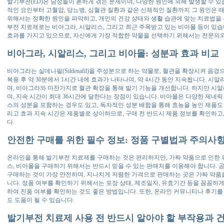
발기부전(ED)은 남성들이 흔하게 겪는 문제이며, 다양한 원인에 의해 발생할 수 있
적인 요인부터 고혈압, 당뇨병, 심혈관 질환과 같은 신체적인 질환까지 그 원인은 
위해서는 정확한 원인을 파악하고, 개인의 건강 상태와 생활 습관에 맞는 치료법을
부전 치료제로는 비아그라, 시알리스, 그리고 최근 주목받고 있는 비아몰 등이 있습
효과를 가지고 있으므로, 자신에게 가장 적합한 약물을 선택하기 위해서는 전문의
비아그라, 시알리스, 그리고 비아몰: 성분과 효과 비교
비아그라는 실데나필(Sildenafil)을 주성분으로 하는 약물로, 혈관을 확장시켜 
복용 후 약 30분에서 1시간 내에 효과가 나타나며, 약 4시간 동안 지속됩니다. 시알리스
며, 비아그라와 마찬가지로 혈관 확장을 통해 발기 기능을 개선합니다. 하지만 시알리
며, 지속 시간이 최대 36시간에 달한다는 장점이 있습니다. 비아몰은 다양한 제네
스의 성분을 포함하는 경우도 있고, 독자적인 성분 배합을 통해 효능을 높인 제품도 
리고 효과 지속 시간은 제품별로 상이하므로, 구매 전 반드시 제품 정보를 확인하고
다.
안전한 구매를 위한 필수 정보: 정품 구별법과 주의사
온라인을 통해 발기부전 치료제를 구매하는 것은 편리하지만, 가짜 약품으로 인한 
스, 비아몰을 구매하기 위해서는 반드시 믿을 수 있는 판매처를 이용해야 합니다. 
구매하는 것이 가장 안전하며, 지나치게 저렴한 가격으로 판매하는 곳은 가짜 약품
니다. 정품 여부를 확인하기 위해서는 포장 상태, 제조일자, 유효기간 등을 꼼꼼하
하여 진품 여부를 확인하는 것도 좋은 방법입니다. 또한, 온라인 커뮤니티나 후기를
도 도움이 될 수 있습니다.
발기부전 치료제 사용 전 반드시 알아야 할 부작용과 