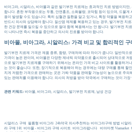
비아그라, 시알리스, 비아몰과 같은 발기부전 치료제는 효과적인 치료 방법이지만,
합니다. 흔한 부작용으로는 두통, 안면홍조, 소화불량, 코막힘 등이 있으며, 드물게
용이 발생할 수도 있습니다. 특히 심혈관 질환을 앓고 있거나, 특정 약물을 복용하
반드시 의사와 상담해야 합니다. 질산염 제제를 복용하고 있는 경우, 발기부전 치료
한 건강 문제를 일으킬 수 있으므로 절대 함께 복용해서는 안 됩니다. 발기부전 치
이 나타나면 즉시 복용을 중단하고 의사의 진료를 받아야 합니다.
비아몰, 비아그라, 시알리스: 가격 비교 및 합리적인 구
발기부전 치료제 가격은 제품 종류, 함량, 구매처에 따라 차이가 큽니다. 일반적
가격이 높은 편이며, 비아몰은 다양한 제네릭 의약품으로 출시되어 상대적으로 저렴
으로 발기부전 치료제를 구매하기 위해서는 온라인 가격 비교 사이트를 활용하거나,
는 것이 좋습니다. 또한, 장기적으로 복용해야 하는 경우에는 대량 구매를 통해 할인
치게 저렴한 가격으로 판매하는 곳은 가짜 약품을 판매할 가능성이 높으므로 주의해
있는 판매처를 이용해야 합니다. 의사의 처방을 받아 약국에서 구매하는 것이 가장
관련 키워드:
비아몰, 비아그라, 시알리스, 발기부전 치료제, 남성 건강
시알리스 구매
필름형 비아그라
24h약국 의사추천하는 비아그라구매 방법 시알리
라 구매 1위
비아몰 - 비아그라 구매 사이트
비아그라팝니다
비아마켓 Viamarket