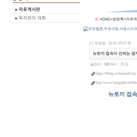
작성일 : 26-01-29 03:36
뉴토끼 접속이 안되는 경
글쓴이 :
AD
(64.♡.35.3)
https://6fmg.webtoonall.top
http://www.hongshin.net/bb
뉴토끼 접속