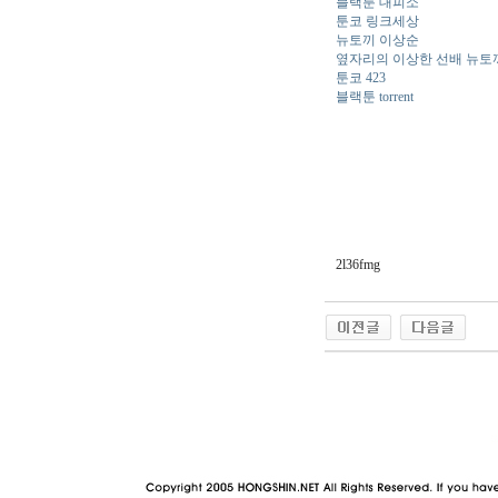
블랙툰 대피소
툰코 링크세상
뉴토끼 이상순
옆자리의 이상한 선배 뉴토
툰코 423
블랙툰 torrent
2l36fmg
야동 사이트