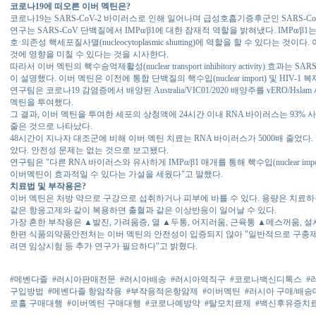
코로나19에 떠오른 이버 멕틴은?
코로나19는 SARS-CoV-2 바이러스로 인해 일어나며 급성호흡기증후군인 SARS-C
연구는 SARS-CoV 단백질에서 IMPα/β1에 대한 잠재적 역할을 밝혀냈다. IMPα/β
호·의존성 핵세포질사멸(nucleocytoplasmic shutting)에 역할을 할 수 있다는 
것에 영향을 미칠 수 있다는 것을 시사한다.
따라서 이버 멕틴의 핵수송억제활성(nuclear transport inhibitory activity) 효과는
이 설명했다. 이버 멕틴은 이전에 통합 단백질의 핵수입(nuclear import) 및 HIV-
연구팀은 코로나19 감염증에서 배양된 Australia/VIC01/2020 배양주를 vERO/H
멕틴을 투여했다.
그 결과, 이버 멕틴을 투여한 세포의 상청액에 24시간 이내 RNA 바이러스는 93% 
줄은 것으로 나타났다.
48시간이 지나자 대조군에 비해 이버 멕틴 치료는 RNA 바이러스가 5000배 줄었다.
았다. 안전성 문제는 없는 것으로 보고됐다.
연구팀은 "다른 RNA 바이러스와 유사하게 IMPα/β1 매개를 통해 핵수입(nuclear 
이버멕틴이 효과적일 수 있다는 가설을 세웠다"고 말했다.
치료법 및 부작용은?
이버 멕틴은 처방 약으로 구강으로 섭취하거나 피부에 바를 수 있다. 용량은 치료
같은 항응고제와 같이 복용하면 출혈과 같은 이상반응이 일어날 수 있다.
가장 흔한 부작용은 ▲발진, 가려움증, 열 ▲두통, 어지러움, 근육통 ▲메스꺼움, 설
한편 식품의약품안전처는 이버 멕틴의 안전성이 입증되지 않아 "일반적으로 구충제
려면 임상시험 등 추가 연구가 필요하다"고 밝혔다.
#메벤다졸
#러시아판매전문
#러시아배송
#러시아역직구
#코로나백신디톡스
#
구입방법
#메벤다졸 항암작용
#부작용적은항암제
#이버멕틴
#러시아 구매/배송
로홀 구매대행
#이버멕틴 구매대행
#코로나예방약
#탈모치료제
#백신후유증치