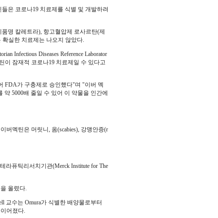
진들은 코로나19 치료제를 식별 및 개발하려
품명 칼레트라), 항고혈압제 로사르탄(제
는 확실한 치료제는 나오지 않았다.
ctious Diseases Reference Laborator
서 아버멕틴이 잠재적 코로나19 치료제일 수 있다고
어 FDA가 구충제로 승인했다"며 "이버 멕
를 약 5000배 줄일 수 있어 이 약물을 인간에
틴은 머릿니, 옴(scabies), 강맹안증(r
.
리서치기관(Merck Institute for The
름을 올렸다.
mpbell 교수는 Omura가 식별한 배양물로부터
 이어졌다.