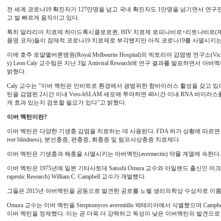
전 세계 코로나19 확진자가 127만명을 넘고 국내 확진자도 1만명을 넘기면서 연구
고 발 빠르게 움직이고 있다.
특히 말라리아 치료제 하이드록시클로로퀸, HIV 치료제 로피나비르+리토나비르(제
품명 코자)들이 잠재적 코로나19 치료제로 부각됐지만 아직 코로나19를 사멸시키
이에 호주 로얄멜버른병원(Royal Melbourne Hospital)의 빅토리아 감염병 연구소(Victorian Infe
y) Leon Caly 교수팀은 지난 3일 Antiviral Research에 연구 결과를 발표하면
밝혔다.
Caly 교수는 "이버 멕틴은 인비트로 환경에서 광범위한 항바이러스 활성을 갖고 있
틴을 감염된 2시간 이내 Vero-hSLAM 세포에 투여하면 48시간 이내 RNA 바이러스
게 효과 있는지 검토할 필요가 있다"고 밝혔다.
이버 멕틴이란?
이버 멕틴은 다양한 기생충 감염을 치료하는 데 사용된다. FDA 허가 상황에 따르면 이버멕
iver blindness), 분선충증, 편충증, 회충증 및 림프사상충증 치료제다.
이버 멕틴은 기생충과 해충을 사멸시키는 아버멕틴(avermectin) 약물 계열에 속한다
이버 멕틴은 1975년에 일본 기타사토대 Satoshi Omura 교수와 아일랜드 출신인 머크테라퓨틱
rapeutic Research) William C. Campbell 교수가 개발했다.
그들은 2015년 아버멕틴을 공동으로 발견한 공로를 노벨 생리의학상 수상자로 이
Omura 교수는 이버 멕틴을 Streptomyces avermitilis 박테리아에서 식별했으며 Ca
이버 멕틴을 정제했다. 이는 곧 더욱 더 강력하고 독성이 낮은 이버멕틴의 발견으로