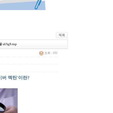
lAg9.top
조회 : 193
이버 멕틴'이란?