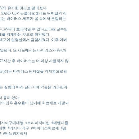
oV와 유사한 것으로 알려졌다.
1는 SARS-CoV 뉴클레오캡시드 단백질의 신
것이다. 이는 바이러스 세포가 몸 속에서 분할하는
 SARS-CoV-2에 효과적일 수 있다고 Caly 교수팀
1 복제를 억제하는 것으로 확인됐다.
slam 세포에 실험실에서 감염시켰다. 이후 이버
사멸됐다. 또 세포에서는 바이러스가 99.8%
 72시간 후 바이러스는 더 이상 사멸되지 않
import)되는 바이러스 단백질을 억제함으로써
하는 질병에 따라 달라지며 약물은 와파린과
사 등이 있다.
의 경우 흡수율이 낮기에 치료제로 개발되
러시아구매대행
#트리아자비린
#메벤다졸
대행
#러시아 직구
#바이러스치료제
#알
료
#당뇨병치료제