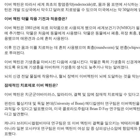
이버 멕틴은 따라서 세계 최초의 항염증약(endectocide)로, 몸과 몸 표면에 서식
틴은 개발 도상국에서 약 0.12 달러로 치료받을 수 있으며 미국에서는 약 50달러에
이버 멕틴 약물 작용 기전과 적응증은?
이버 멕틴은 1981년에 의료 의약품으로 사용되게 됐으며 세계보건기구(WHO)가 필수 의약품 목록(
에 추가했다. 약물은 처음에 동물에게 사용됐다. 약물은 동물에서 폐충, 위장 회충, 뿔파
용됐으며 애완견과 소에 흔히 사용된다.
이후 인간 옴과 이를 치료하는 데 흔히 사용됐으며 회충(roundworm) 및 편충(whi
로 투여된다.
이버 멕틴은 기생충을 마비시킨 다음에 사멸시킨다. 약물은 특히 기생충의 신경계에
되도록 유도해 기생충을 마비하며 기생충의 생식도 늦추거나 막는 알려졌다.
뇌의 신경 전달 물질에 작용하나, 혈뇌 장벽이 이버멕틴이 뇌에 도달하는 것을 막는
잠재적인 치료제로 이버 멕틴은?
이버 멕틴은 치군군야바이러스, 말라리아, 결핵 및 암에 잠재적 치료제일 수 있다고
핀란드 헬싱키대 및 독일 본대(University of Bonn) 메디칼센터 연구팀은 이버멕틴을 치
과적일 수 있다고 발표했으며, 미국 콜로라도주립대 Brian D Foy 연구팀은 이버멕
다고 발견했다.
캐나다 브리티시컬럼비아대 연구팀은 또 이버 멕틴이 결핵을 일으키는 박테리아를 
아니라 일본 오사카대 연구팀은 이버 멕틴이 여성 암 중 상피성난소암에 항암제와 
표했다.