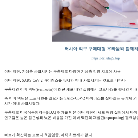
러시아 직구 구매대행 우라몰와 함께
https://dri.ulag9.top
이버 멕틴, 기생충 사멸시키는 구충제로 다양한 기생충 감염 치료에 사용
이버 멕틴, SARS-CoV-2 바이러스를 48시간 이내 사멸시키는 것으로 나타나
구충제인 이버 멕틴(ivermectin)이 최근 세포 배양 실험에서 코로나19를 48시간 
즉 이버 멕틴은 코로나19를 일으키는 SARS-CoV-2 바이러스를 살아있는 유기체 외 '인비트
시간 이내 사멸시켰다.
구충제로 미국식품의약국(FDA) 허가를 받은 이버 멕틴이 세포 배양 실험에서 바이
연구팀은 높은 접근성과 낮은 비용을 가진 이버 멕틴의 재발견(repurposing) 필요성
빠르게 확산하는 코로나19 감염증, 아직 치료제가 없다