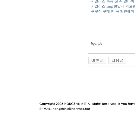
시알리스 복용 전 꼭 알아야
시알리스 5mg 한알식 먹으
구구정 구매 전 꼭 확인해야
6p3rlyb
야동 사이트