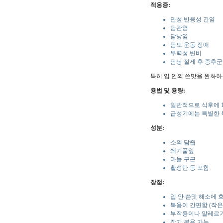
적응증:
만성 반응성 간염
담관염
담낭염
담도 운동 장애
무력성 변비
담낭 절제 후 증후군
특히 입 안의 쓴맛을 완화하
용법 및 용량:
일반적으로 식후에 1
급성기에는 특별한 
성분:
소의 담즙
쐐기풀잎
마늘 구근
활성탄 등 포함
장점:
입 안 쓴맛 해소에 
복용이 간편함 (작은
부작용이나 알레르기
장기 복용 가능